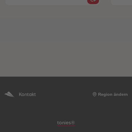
Kontakt
Region ändern
Meta-Navigation Footer
tonies®