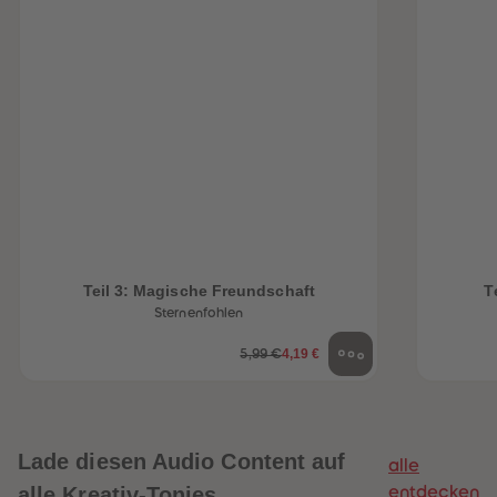
Teil 3: Magische Freundschaft
T
Sternenfohlen
4,19 €
5,99 €
Lade diesen Audio Content auf
alle
alle Kreativ-Tonies
entdecken