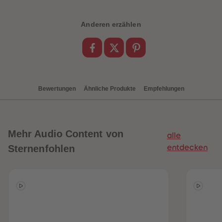
88
88
89
89
90
90
Anderen erzählen
91
91
92
92
93
93
94
94
95
95
96
96
97
97
98
98
Bewertungen
Ähnliche Produkte
Empfehlungen
99
99
99+
99+
Mehr
Audio Content von
alle
Sternenfohlen
entdecken