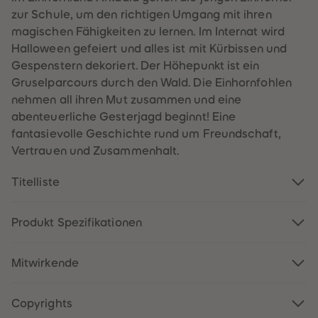
60
60
zur Schule, um den richtigen Umgang mit ihren
61
61
62
62
magischen Fähigkeiten zu lernen. Im Internat wird
63
63
Halloween gefeiert und alles ist mit Kürbissen und
64
64
65
65
Gespenstern dekoriert. Der Höhepunkt ist ein
66
66
Gruselparcours durch den Wald. Die Einhornfohlen
67
67
68
68
nehmen all ihren Mut zusammen und eine
69
69
abenteuerliche Gesterjagd beginnt! Eine
70
70
71
71
fantasievolle Geschichte rund um Freundschaft,
72
72
Vertrauen und Zusammenhalt.
73
73
74
74
75
75
Titelliste
76
76
77
77
78
78
79
79
Produkt Spezifikationen
80
80
81
81
82
82
Mitwirkende
83
83
84
84
85
85
86
86
Copyrights
87
87