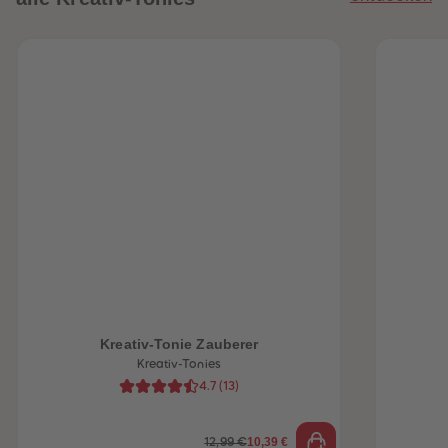
heiten
Kreativ-Tonie Zauberer
Kreativ-Tonies
4.7
(
13
)
10,39 €
12,99 €