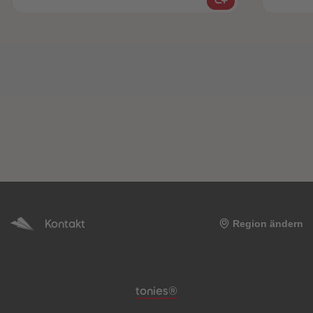
Kontakt
Region ändern
Meta-Navigation Footer
tonies®