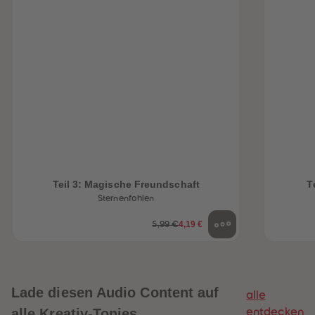
Teil 3: Magische Freundschaft
T
Sternenfohlen
4,19 €
5,99 €
Lade diesen Audio Content auf
alle
alle Kreativ-Tonies
entdecken