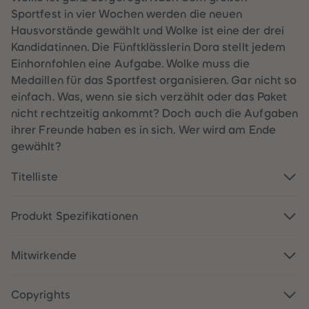
60
60
Sportfest in vier Wochen werden die neuen
61
61
62
62
Hausvorstände gewählt und Wolke ist eine der drei
63
63
Kandidatinnen. Die Fünftklässlerin Dora stellt jedem
64
64
65
65
Einhornfohlen eine Aufgabe. Wolke muss die
66
66
Medaillen für das Sportfest organisieren. Gar nicht so
67
67
68
68
einfach. Was, wenn sie sich verzählt oder das Paket
69
69
nicht rechtzeitig ankommt? Doch auch die Aufgaben
70
70
71
71
ihrer Freunde haben es in sich. Wer wird am Ende
72
72
gewählt?
73
73
74
74
75
75
Titelliste
76
76
77
77
78
78
79
79
Produkt Spezifikationen
80
80
81
81
82
82
Mitwirkende
83
83
84
84
85
85
86
86
Copyrights
87
87