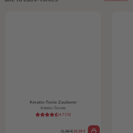
heiten
Kreativ-Tonie Zauberer
Kreativ-Tonies
4.7
(
13
)
10,39 €
12,99 €