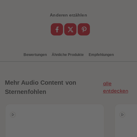
88
88
89
89
90
90
Anderen erzählen
91
91
92
92
93
93
94
94
95
95
96
96
97
97
98
98
Bewertungen
Ähnliche Produkte
Empfehlungen
99
99
99+
99+
Mehr
Audio Content von
alle
Sternenfohlen
entdecken