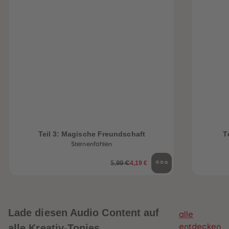
Teil 3: Magische Freundschaft
T
Sternenfohlen
4,19 €
5,99 €
Lade diesen Audio Content auf
alle
alle Kreativ-Tonies
entdecken