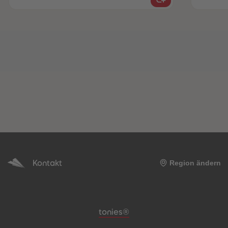
Kontakt
Region ändern
Meta-Navigation Footer
tonies®