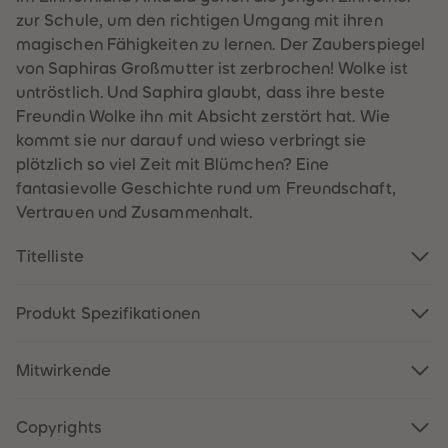
60
60
zur Schule, um den richtigen Umgang mit ihren
61
61
62
62
magischen Fähigkeiten zu lernen. Der Zauberspiegel
63
63
von Saphiras Großmutter ist zerbrochen! Wolke ist
64
64
65
65
untröstlich. Und Saphira glaubt, dass ihre beste
66
66
Freundin Wolke ihn mit Absicht zerstört hat. Wie
67
67
68
68
kommt sie nur darauf und wieso verbringt sie
69
69
plötzlich so viel Zeit mit Blümchen? Eine
70
70
71
71
fantasievolle Geschichte rund um Freundschaft,
72
72
Vertrauen und Zusammenhalt.
73
73
74
74
75
75
Titelliste
76
76
77
77
78
78
79
79
Produkt Spezifikationen
80
80
81
81
82
82
Mitwirkende
83
83
84
84
85
85
86
86
Copyrights
87
87