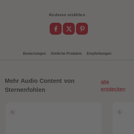
88
88
89
89
90
90
Anderen erzählen
91
91
92
92
93
93
94
94
95
95
96
96
97
97
98
98
Bewertungen
Ähnliche Produkte
Empfehlungen
99
99
99+
99+
Mehr
Audio Content von
alle
Sternenfohlen
entdecken