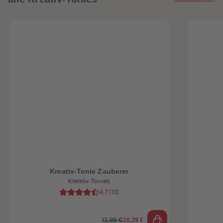
heiten
Kreativ-Tonie Zauberer
Kreativ-Tonies
4.7
(
13
)
10,39 €
12,99 €