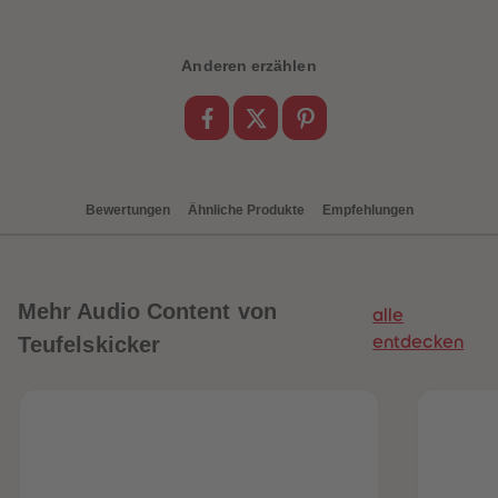
88
88
89
89
90
90
91
91
Anderen erzählen
92
92
93
93
94
94
95
95
96
96
97
97
98
98
99
99
Bewertungen
Ähnliche Produkte
Empfehlungen
99+
99+
Mehr
Audio Content von
alle
Teufelskicker
entdecken