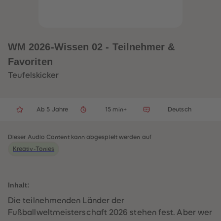
32
32
33
33
34
34
35
35
36
36
37
37
WM 2026-Wissen 02 - Teilnehmer &
38
38
39
39
Favoriten
40
40
41
41
Teufelskicker
42
42
43
43
44
44
45
45
Ab 5 Jahre
15 min+
Deutsch
46
46
47
47
48
48
49
49
Dieser Audio Content kann abgespielt werden auf
50
50
Kreativ-Tonies
51
51
52
52
53
53
54
54
55
55
Inhalt:
56
56
57
57
Die teilnehmenden Länder der
58
58
Fußballweltmeisterschaft 2026 stehen fest. Aber wer
59
59