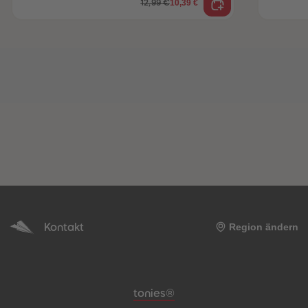
10,39 €
12,99 €
Kontakt
Region ändern
Meta-Navigation Footer
tonies®