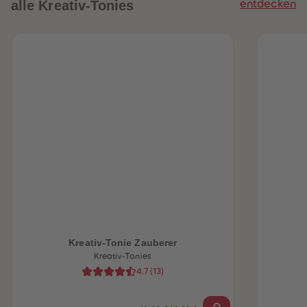
alle Kreativ-Tonies
entdecken
heiten
Kreativ-Tonie Zauberer
Kreativ-Tonies
4.7
(
13
)