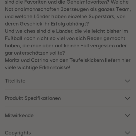
60
60
sind die Favoriten und die Geheimfavoriten? Welche
61
61
Nationalmannschaften überzeugen als ganzes Team,
62
62
63
63
und welche Länder haben einzelne Superstars, von
64
64
deren Geschick ihr Erfolg abhängt?
65
65
66
66
Und welches sind die Länder, die vielleicht bisher im
67
67
Fußball noch nicht so viel von sich Reden gemacht
68
68
69
69
haben, die man aber auf keinen Fall vergessen oder
70
70
gar unterschätzen sollte?
71
71
72
72
Moritz und Catrina von den Teufelskickern liefern hier
73
73
viele wichtige Erkenntnisse!
74
74
75
75
76
76
Titelliste
77
77
78
78
79
79
Produkt Spezifikationen
80
80
81
81
82
82
83
83
Mitwirkende
84
84
85
85
86
86
87
87
Copyrights