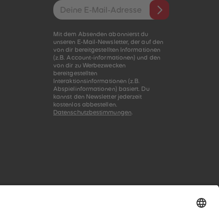
E-Mail-Addresse
Mit dem Absenden abonnierst du
unseren E-Mail-Newsletter, der auf den
von dir bereitgestellten Informationen
(z.B. Account-informationen) und den
von dir zu Werbezwecken
bereitgestellten
Interaktionsinformationen (z.B.
Abspielinformationen) basiert. Du
kannst den Newsletter jederzeit
kostenlos abbestellen.
Datenschutzbestimmungen
.