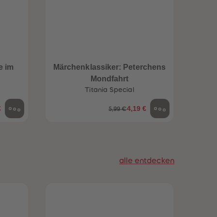
96
96
97
97
98
98
99
99
99+
99+
e im
Märchenklassiker: Peterchens
Mondfahrt
Titania Special
€
4,19 €
5,99 €
alle entdecken