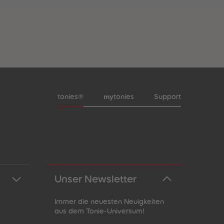
Meta-Navigation Footer
my
tonies®
tonies
Support
Unser Newsletter
Immer die neuesten Neuigkeiten
aus dem Tonie-Universum!