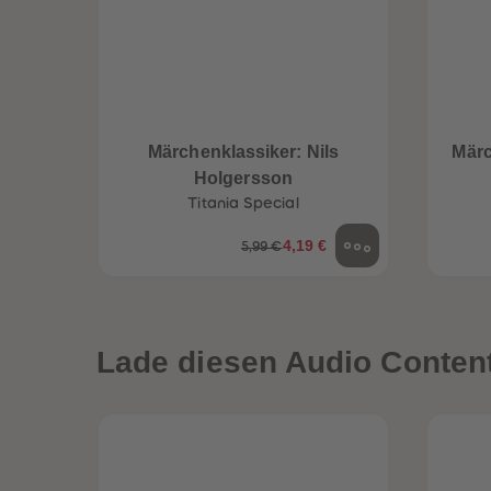
Märchenklassiker: Nils
Märc
Holgersson
Titania Special
4,19 €
5,99 €
Lade diesen Audio Content 
een
Neuheiten