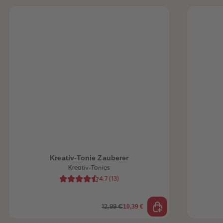
heiten
Kreativ-Tonie Zauberer
Kreativ-Tonies
4.7
(
13
)
10,39 €
12,99 €