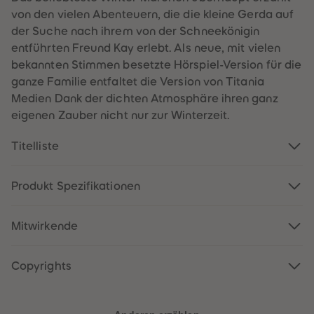
60
60
von den vielen Abenteuern, die die kleine Gerda auf
61
61
62
62
der Suche nach ihrem von der Schneekönigin
63
63
entführten Freund Kay erlebt. Als neue, mit vielen
64
64
65
65
bekannten Stimmen besetzte Hörspiel-Version für die
66
66
ganze Familie entfaltet die Version von Titania
67
67
68
68
Medien Dank der dichten Atmosphäre ihren ganz
69
69
eigenen Zauber nicht nur zur Winterzeit.
70
70
71
71
72
72
Titelliste
73
73
74
74
75
75
76
76
Produkt Spezifikationen
77
77
78
78
79
79
Mitwirkende
80
80
81
81
82
82
83
83
Copyrights
84
84
85
85
86
86
87
87