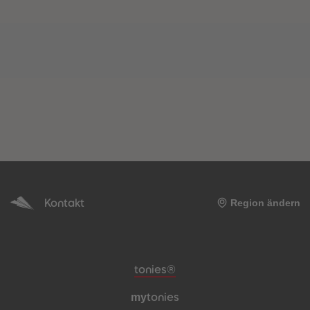
Kontakt
Region ändern
Meta-Navigation Footer
tonies®
my
tonies