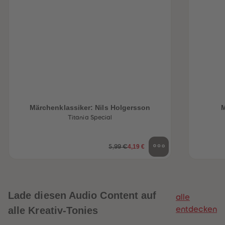
Märchenklassiker: Nils Holgersson
M
Titania Special
4,19 €
5,99 €
Lade diesen Audio Content auf
alle
alle Kreativ-Tonies
entdecken