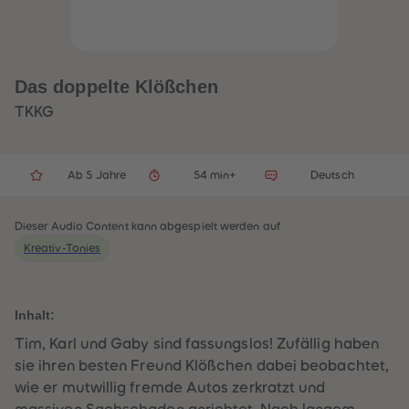
32
32
33
33
34
34
35
35
36
36
37
37
Das doppelte Klößchen
38
38
39
39
TKKG
40
40
41
41
42
42
43
43
Ab 5 Jahre
54 min+
Deutsch
44
44
45
45
46
46
47
47
Dieser Audio Content kann abgespielt werden auf
48
48
Kreativ-Tonies
49
49
50
50
51
51
52
52
53
53
Inhalt:
54
54
55
55
Tim, Karl und Gaby sind fassungslos! Zufällig haben
56
56
sie ihren besten Freund Klößchen dabei beobachtet,
57
57
58
58
wie er mutwillig fremde Autos zerkratzt und
59
59