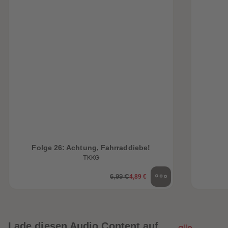
Folge 26: Achtung, Fahrraddiebe!
TKKG
4,89 €
6,99 €
Lade diesen Audio Content auf
alle