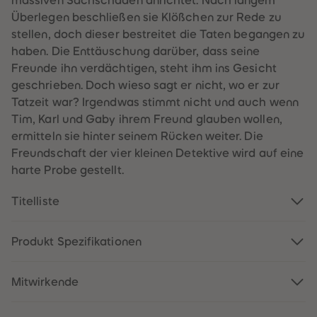
massiven Sachschaden anrichtet. Nach langem
60
60
61
61
Überlegen beschließen sie Klößchen zur Rede zu
62
62
stellen, doch dieser bestreitet die Taten begangen zu
63
63
64
64
haben. Die Enttäuschung darüber, dass seine
65
65
Freunde ihn verdächtigen, steht ihm ins Gesicht
66
66
67
67
geschrieben. Doch wieso sagt er nicht, wo er zur
68
68
Tatzeit war? Irgendwas stimmt nicht und auch wenn
69
69
70
70
Tim, Karl und Gaby ihrem Freund glauben wollen,
71
71
ermitteln sie hinter seinem Rücken weiter. Die
72
72
73
73
Freundschaft der vier kleinen Detektive wird auf eine
74
74
harte Probe gestellt.
75
75
76
76
77
77
Titelliste
78
78
79
79
80
80
81
81
Produkt Spezifikationen
82
82
83
83
84
84
Mitwirkende
85
85
86
86
87
87