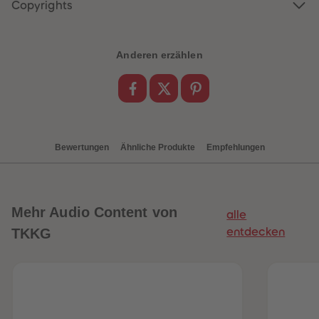
88
88
Copyrights
89
89
90
90
91
91
92
92
Anderen erzählen
93
93
94
94
95
95
96
96
97
97
98
98
99
99
99+
99+
Bewertungen
Ähnliche Produkte
Empfehlungen
Mehr
Audio Content von
alle
TKKG
entdecken