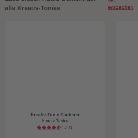
alle Kreativ-Tonies
entdecken
heiten
Kreativ-Tonie Zauberer
Kreativ-Tonies
4.7
(
13
)