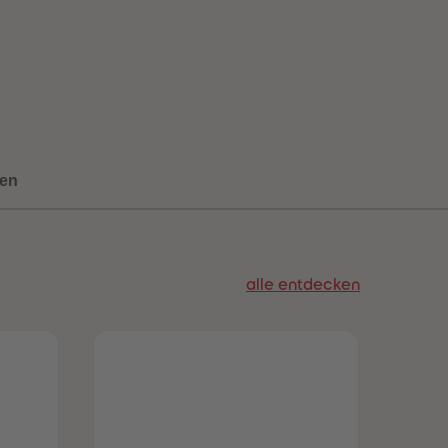
73
73
74
74
75
75
76
76
77
77
78
78
79
79
80
80
81
81
en
82
82
83
83
84
84
85
85
86
86
alle entdecken
87
87
88
88
89
89
90
90
91
91
92
92
93
93
94
94
95
95