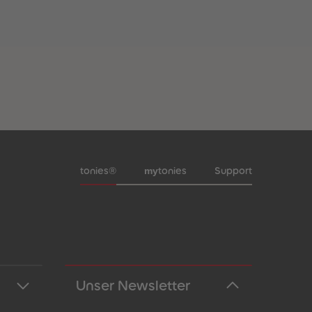
Meta-Navigation Footer
my
tonies®
tonies
Support
Unser Newsletter