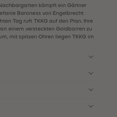
51
51
en Nachbargarten kämpft ein Gärtner
52
52
tefanie Baroness von Engelbrecht
53
53
54
54
hten Tag ruft TKKG auf den Plan. Ihre
55
55
von einem versteckten Goldbarren zu
56
56
57
57
erum, mit spitzen Ohren liegen TKKG im
58
58
59
59
60
60
61
61
62
62
63
63
64
64
65
65
66
66
67
67
68
68
69
69
70
70
71
71
72
72