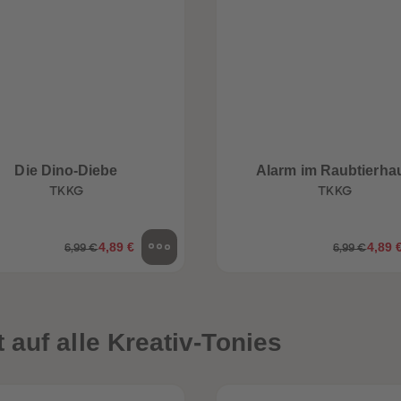
Die Dino-Diebe
Alarm im Raubtierha
TKKG
TKKG
4,89 €
4,89 
6,99 €
6,99 €
auf alle Kreativ-Tonies