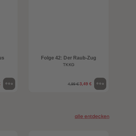
96
96
97
97
98
98
99
99
99+
99+
us
Folge 42: Der Raub-Zug
Folg
TKKG
€
3,49 €
4,99 €
alle entdecken