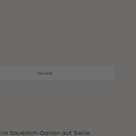
28
28
29
29
30
30
31
31
32
32
33
33
34
34
35
35
36
36
37
37
38
38
39
39
40
40
Deutsch
41
41
42
42
43
43
44
44
45
45
46
46
47
47
48
48
49
49
im Sauerlich-Garten auf. Seine
50
50