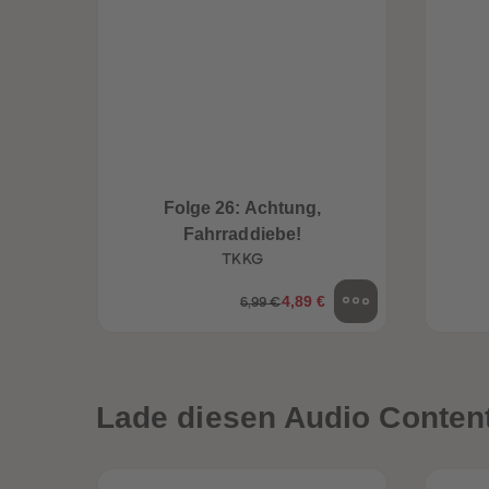
Folge 26: Achtung,
Fahrraddiebe!
TKKG
4,89 €
6,99 €
een
Neuheiten
Lade diesen Audio Content 