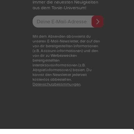
Immer die neuesten Neuigkeiten
aus dem Tonie-Universum!
E-Mail-Addresse
Mit dem Absenden abonnierst du
unseren E-Mail-Newsletter, der auf den
von dir bereitgestellten Informationen
(z.B. Account-informationen) und den
von dir zu Werbezwecken
bereitgestellten
Interaktionsinformationen (z.B.
Abspielinformationen) basiert. Du
kannst den Newsletter jederzeit
kostenlos abbestellen.
Datenschutzbestimmungen
.