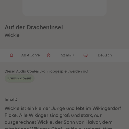
32
32
33
33
34
34
35
35
36
36
37
37
Auf der Dracheninsel
38
38
39
39
Wickie
40
40
41
41
42
42
43
43
Ab 4 Jahre
52 min+
Deutsch
44
44
45
45
46
46
47
47
Dieser Audio Content kann abgespielt werden auf
48
48
Kreativ-Tonies
49
49
50
50
51
51
52
52
53
53
Inhalt:
54
54
55
55
Wickie ist ein kleiner Junge und lebt im Wikingerdorf
56
56
Flake. Alle Wikinger sind groß und stark, nur
57
57
58
58
ausgerechnet Wickie, der Sohn von Halvar, dem
59
59