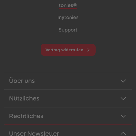
Meta-Navigation Footer
tonies®
my
tonies
Support
Vertrag widerrufen
Über uns
Nützliches
Rechtliches
Unser Newsletter