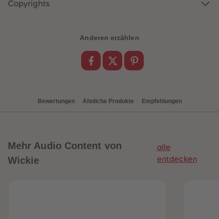
88
88
Copyrights
89
89
90
90
91
91
92
92
Anderen erzählen
93
93
94
94
95
95
96
96
97
97
98
98
99
99
99+
99+
Bewertungen
Ähnliche Produkte
Empfehlungen
Mehr
Audio Content von
alle
Wickie
entdecken