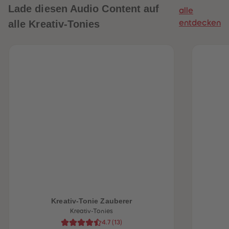
Lade diesen Audio Content auf
alle
alle Kreativ-Tonies
entdecken
heiten
Kreativ-Tonie Zauberer
Kreativ-Tonies
4.7
(
13
)