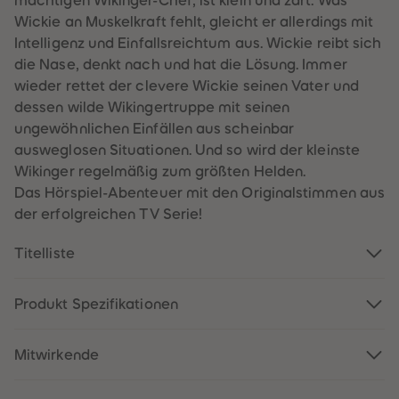
mächtigen Wikinger-Chef, ist klein und zart. Was
60
60
61
61
Wickie an Muskelkraft fehlt, gleicht er allerdings mit
62
62
Intelligenz und Einfallsreichtum aus. Wickie reibt sich
63
63
64
64
die Nase, denkt nach und hat die Lösung. Immer
65
65
wieder rettet der clevere Wickie seinen Vater und
66
66
67
67
dessen wilde Wikingertruppe mit seinen
68
68
ungewöhnlichen Einfällen aus scheinbar
69
69
70
70
ausweglosen Situationen. Und so wird der kleinste
71
71
Wikinger regelmäßig zum größten Helden.
72
72
73
73
Das Hörspiel-Abenteuer mit den Originalstimmen aus
74
74
der erfolgreichen TV Serie!
75
75
76
76
77
77
Titelliste
78
78
79
79
80
80
81
81
Produkt Spezifikationen
82
82
83
83
84
84
Mitwirkende
85
85
86
86
87
87