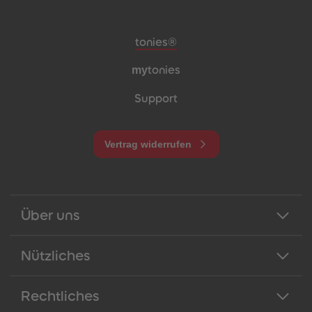
Meta-Navigation Footer
tonies®
my
tonies
Support
Vertrag widerrufen
Über uns
Nützliches
Rechtliches