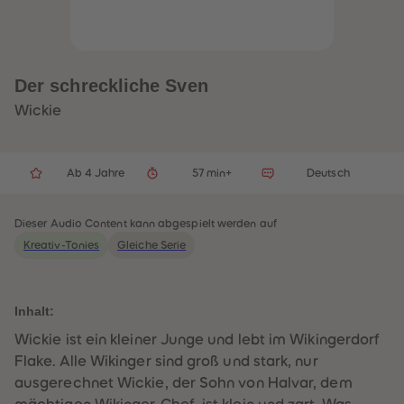
32
32
33
33
34
34
35
35
36
36
37
37
Der schreckliche Sven
38
38
39
39
Wickie
40
40
41
41
42
42
43
43
Ab 4 Jahre
57 min+
Deutsch
44
44
45
45
46
46
47
47
Dieser Audio Content kann abgespielt werden auf
48
48
Kreativ-Tonies
Gleiche Serie
49
49
50
50
51
51
52
52
53
53
Inhalt:
54
54
55
55
Wickie ist ein kleiner Junge und lebt im Wikingerdorf
56
56
Flake. Alle Wikinger sind groß und stark, nur
57
57
58
58
ausgerechnet Wickie, der Sohn von Halvar, dem
59
59