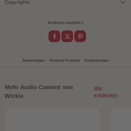
88
88
Copyrights
89
89
90
90
91
91
92
92
Anderen erzählen
93
93
94
94
95
95
96
96
97
97
98
98
99
99
99+
99+
Bewertungen
Ähnliche Produkte
Empfehlungen
Mehr
Audio Content von
alle
Wickie
entdecken