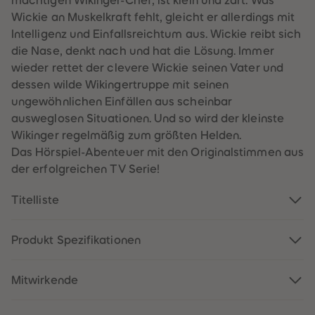
mächtigen Wikinger-Chef, ist klein und zart. Was
60
60
61
61
Wickie an Muskelkraft fehlt, gleicht er allerdings mit
62
62
Intelligenz und Einfallsreichtum aus. Wickie reibt sich
63
63
64
64
die Nase, denkt nach und hat die Lösung. Immer
65
65
wieder rettet der clevere Wickie seinen Vater und
66
66
67
67
dessen wilde Wikingertruppe mit seinen
68
68
ungewöhnlichen Einfällen aus scheinbar
69
69
70
70
ausweglosen Situationen. Und so wird der kleinste
71
71
Wikinger regelmäßig zum größten Helden.
72
72
73
73
Das Hörspiel-Abenteuer mit den Originalstimmen aus
74
74
der erfolgreichen TV Serie!
75
75
76
76
77
77
Titelliste
78
78
79
79
80
80
81
81
Produkt Spezifikationen
82
82
83
83
84
84
Mitwirkende
85
85
86
86
87
87