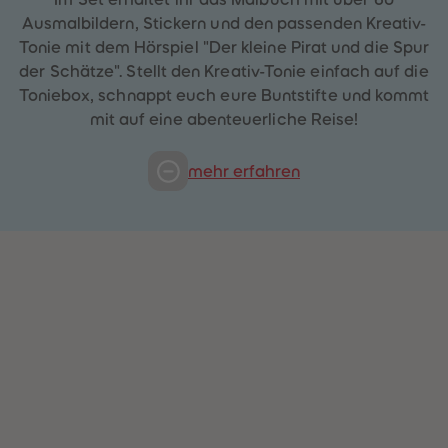
88
88
89
89
Ausmalbildern, Stickern und den passenden Kreativ-
90
90
Tonie mit dem Hörspiel "Der kleine Pirat und die Spur
91
91
92
92
der Schätze". Stellt den Kreativ-Tonie einfach auf die
93
93
Toniebox, schnappt euch eure Buntstifte und kommt
94
94
95
95
mit auf eine abenteuerliche Reise!
96
96
97
97
98
98
mehr erfahren
99
99
99+
99+