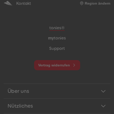
Kontakt
Region ändern
Meta-Navigation Footer
tonies®
my
tonies
Support
Vertrag widerrufen
Über uns
Nützliches