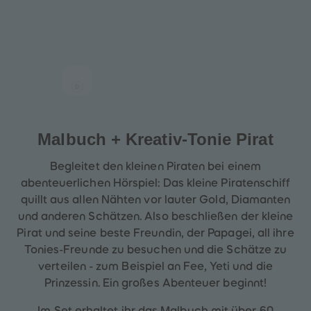
60
60
61
61
62
62
63
63
64
64
65
65
66
66
67
67
68
68
69
69
70
70
71
71
Malbuch + Kreativ-Tonie
Pirat
72
72
73
73
74
74
Begleitet den kleinen Piraten bei einem
75
75
76
76
abenteuerlichen Hörspiel: Das kleine Piratenschiff
77
77
quillt aus allen Nähten vor lauter Gold, Diamanten
78
78
79
79
und anderen Schätzen. Also beschließen der kleine
80
80
Pirat und seine beste Freundin, der Papagei, all ihre
81
81
82
82
Tonies-Freunde zu besuchen und die Schätze zu
83
83
verteilen - zum Beispiel an Fee, Yeti und die
84
84
85
85
Prinzessin. Ein großes Abenteuer beginnt!
86
86
87
87
Im Set erhaltet ihr das Malbuch mit über 60