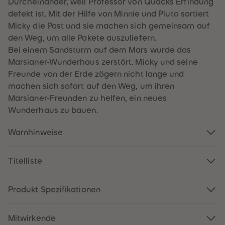
Durcheinander, weil Professor von Quacks Erfindung
60
60
61
61
defekt ist. Mit der Hilfe von Minnie und Pluto sortiert
62
62
Micky die Post und sie machen sich gemeinsam auf
63
63
64
64
den Weg, um alle Pakete auszuliefern.
65
65
Bei einem Sandsturm auf dem Mars wurde das
66
66
67
67
Marsianer-Wunderhaus zerstört. Micky und seine
68
68
Freunde von der Erde zögern nicht lange und
69
69
70
70
machen sich sofort auf den Weg, um ihren
71
71
Marsianer-Freunden zu helfen, ein neues
72
72
73
73
Wunderhaus zu bauen.
74
74
75
75
76
76
Warnhinweise
77
77
78
78
79
79
Titelliste
80
80
81
81
82
82
83
83
Produkt Spezifikationen
84
84
85
85
86
86
Mitwirkende
87
87