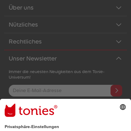
Über uns
Nützliches
Rechtliches
Unser Newsletter
Immer die neuesten Neuigkeiten aus dem Tonie-
Universum!
E-Mail-Addresse
Mit dem Absenden abonnierst du unseren E-Mail-Newsletter, der
auf den von dir bereitgestellten Informationen (z.B. Account-
informationen) und den von dir zu Werbezwecken bereitgestellten
Interaktionsinformationen (z.B. Abspielinformationen) basiert. Du
kannst den Newsletter jederzeit kostenlos abbestellen.
Datenschutzbestimmungen
.