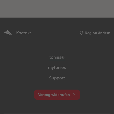
Kontakt
Region ändern
Meta-Navigation Footer
tonies®
my
tonies
Support
Vertrag widerrufen