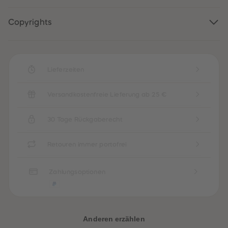
88
88
89
89
90
90
Copyrights
91
91
92
92
93
93
94
94
95
95
96
96
Lieferzeiten
97
97
98
98
99
99
Versandkostenfreie Lieferung ab 25 €
99+
99+
30 Tage Rückgaberecht
Retouren immer portofrei
Zahlungsoptionen
Anderen erzählen