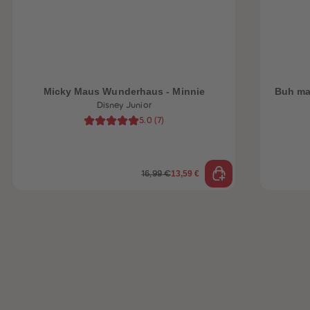
Micky Maus Wunderhaus - Minnie
Buh ma
Disney Junior
5.0
(
7
)
13,59 €
16,99 €