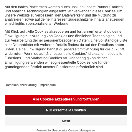
Bezahlmethoden:
Links zu sozialen Netzwerken
© 2026 tonies GmbH
Die Nutzung der Inhalte für Text- und Data-Mining von (generativen) KI
Systemen ist in dem in Ziffer 14.4 der Nutzungsbedingungen genannten
Zusammenhang ausdrücklich vorbehalten und daher verboten.
13,59 €
In den Warenkorb
16,99 €
inkl. MwSt.