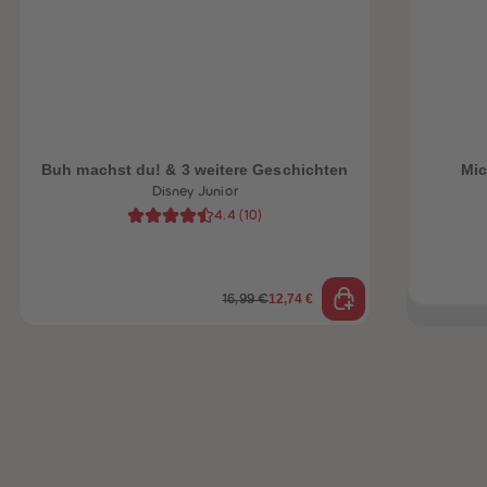
heiten
Buh machst du! & 3 weitere Geschichten
Mic
Disney Junior
4.4
(
10
)
12,74 €
16,99 €