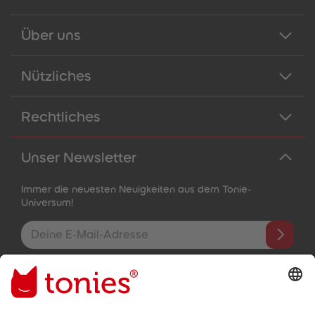
Über uns
Nützliches
Rechtliches
Unser Newsletter
Immer die neuesten Neuigkeiten aus dem Tonie-
Universum!
E-Mail-Addresse
Mit dem Absenden abonnierst du unseren E-Mail-Newsletter, der
auf den von dir bereitgestellten Informationen (z.B. Account-
informationen) und den von dir zu Werbezwecken bereitgestellten
Interaktionsinformationen (z.B. Abspielinformationen) basiert. Du
kannst den Newsletter jederzeit kostenlos abbestellen.