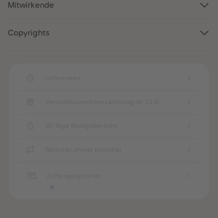
88
88
Mitwirkende
89
89
90
90
91
91
Copyrights
92
92
93
93
94
94
95
95
96
96
97
97
Lieferzeiten
98
98
99
99
99+
99+
Versandkostenfreie Lieferung ab 25 €
30 Tage Rückgaberecht
Retouren immer portofrei
Zahlungsoptionen