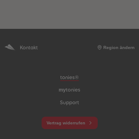
Kontakt
Region ändern
Meta-Navigation Footer
tonies®
my
tonies
Support
Vertrag widerrufen