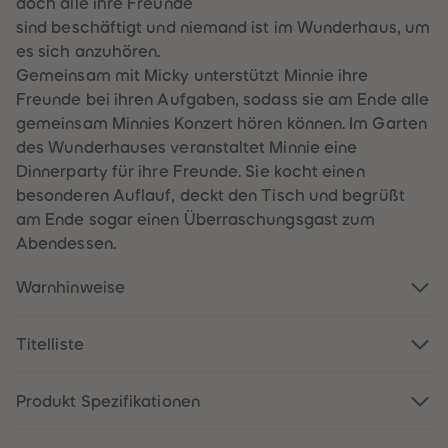
doch alle ihre Freunde
60
60
61
61
sind beschäftigt und niemand ist im Wunderhaus, um
62
62
es sich anzuhören.
63
63
64
64
Gemeinsam mit Micky unterstützt Minnie ihre
65
65
Freunde bei ihren Aufgaben, sodass sie am Ende alle
66
66
67
67
gemeinsam Minnies Konzert hören können. Im Garten
68
68
des Wunderhauses veranstaltet Minnie eine
69
69
70
70
Dinnerparty für ihre Freunde. Sie kocht einen
71
71
besonderen Auflauf, deckt den Tisch und begrüßt
72
72
73
73
am Ende sogar einen Überraschungsgast zum
74
74
Abendessen.
75
75
76
76
77
77
Warnhinweise
78
78
79
79
80
80
81
81
Titelliste
82
82
83
83
84
84
Produkt Spezifikationen
85
85
86
86
87
87