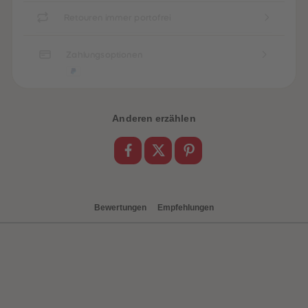
88
88
89
89
Retouren immer portofrei
90
90
91
91
92
92
Zahlungsoptionen
93
93
94
94
95
95
96
96
97
97
98
98
Anderen erzählen
99
99
99+
99+
Bewertungen
Empfehlungen