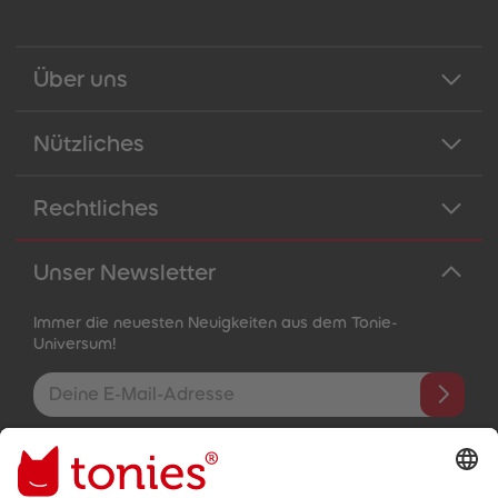
Über uns
Nützliches
Rechtliches
Unser Newsletter
Immer die neuesten Neuigkeiten aus dem Tonie-
Universum!
E-Mail-Addresse
Mit dem Absenden abonnierst du unseren E-Mail-Newsletter, der
auf den von dir bereitgestellten Informationen (z.B. Account-
informationen) und den von dir zu Werbezwecken bereitgestellten