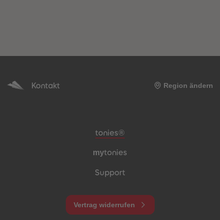
heiten
Kontakt
Region ändern
Meta-Navigation Footer
tonies®
my
tonies
Support
Vertrag widerrufen