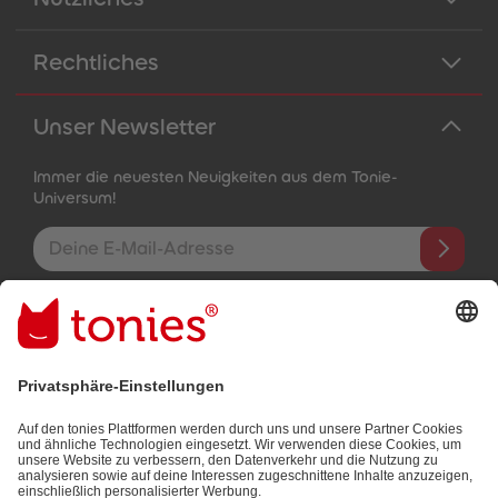
Rechtliches
Unser Newsletter
Immer die neuesten Neuigkeiten aus dem Tonie-
Universum!
E-Mail-Addresse
Mit dem Absenden abonnierst du unseren E-Mail-Newsletter, der
auf den von dir bereitgestellten Informationen (z.B. Account-
informationen) und den von dir zu Werbezwecken bereitgestellten
Interaktionsinformationen (z.B. Abspielinformationen) basiert. Du
kannst den Newsletter jederzeit kostenlos abbestellen.
Datenschutzbestimmungen
.
Bezahlmethoden: