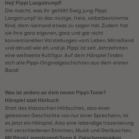
60
60
Hej! Pippi Langstrumpf!
61
61
Die macht, was ihr gefällt! Ewig jung: Pippi
62
62
63
63
Langstrumpf ist das mutige, freie, selbstbestimmte
64
64
Kind, dem niemand etwas zu sagen hat. Zudem hat
65
65
66
66
sie ihre ganz eigenen, ganz und gar nicht
67
67
konventionellen Vorstellungen vom Leben. Mitreißend
68
68
69
69
und aktuell wie eh und je. Pippi ist seit Jahrzehnten
70
70
eine weltweite Kultfigur. Auf dem Hörspiel finden
71
71
72
72
sich alle Pippi-Originalgeschichten aus dem ersten
73
73
Band!
74
74
75
75
76
76
77
77
78
78
Was ist anders an dem neuen Pippi-Tonie?
79
79
Hörspiel statt Hörbuch
80
80
81
81
Statt des klassischen Hörbuches, also einer
82
82
gelesenen Geschichte von nur einer Sprecherin, ist
83
83
84
84
es jetzt ein Hörspiel. Also eine lebendige Inszenierung
85
85
mit verschiedenen Stimmen, Musik und Geräuschen.
86
86
87
87
Mit Pippi-Langstrumpf-Song & Zwischenmusiken