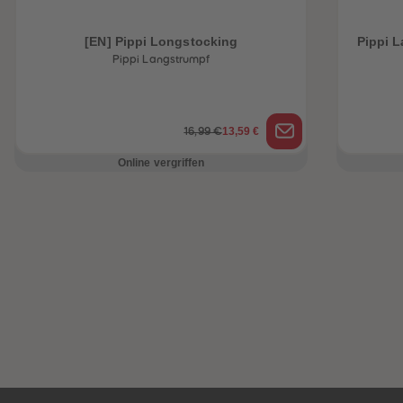
[EN] Pippi Longstocking
Pippi L
Pippi Langstrumpf
13,59 €
16,99 €
Online vergriffen