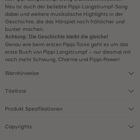
88
88
Neu ist auch der beliebte Pippi-Langstrumpf-Song
89
89
90
90
dabei und weitere musikalische Highlights in der
91
91
Geschichte, die das Hörspiel noch fröhlicher und
92
92
93
93
bunter machen.
94
94
Achtung: Die Geschichte bleibt die gleiche!
95
95
96
96
Genau wie beim ersten Pippi-Tonie geht es um das
97
97
98
98
erste Buch von Pippi Langstrumpf – nur diesmal mit
99
99
noch mehr Schwung, Charme und Pippi-Power!
99+
99+
Warnhinweise
Titelliste
Produkt Spezifikationen
Copyrights