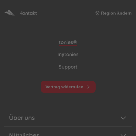
Kontakt
Region ändern
Meta-Navigation Footer
tonies®
my
tonies
Support
Vertrag widerrufen
Über uns
Nützliches