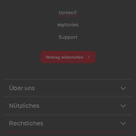
Meta-Navigation Footer
tonies®
my
tonies
Support
Vertrag widerrufen
Über uns
Nützliches
Rechtliches