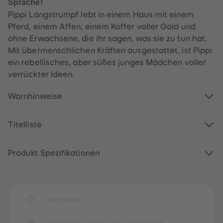
Sprache!
60
60
61
61
Pippi Langstrumpf lebt in einem Haus mit einem
62
62
Pferd, einem Affen, einem Koffer voller Gold und
63
63
64
64
ohne Erwachsene, die ihr sagen, was sie zu tun hat.
65
65
Mit übermenschlichen Kräften ausgestattet, ist Pippi
66
66
67
67
ein rebellisches, aber süßes junges Mädchen voller
68
68
verrückter Ideen.
69
69
70
70
71
71
Warnhinweise
72
72
73
73
74
74
75
75
Titelliste
76
76
77
77
78
78
Produkt Spezifikationen
79
79
80
80
81
81
82
82
83
83
84
84
Lieferzeiten
85
85
86
86
87
87