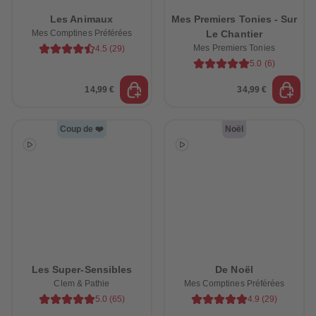
Les Animaux
Mes Premiers Tonies - Sur
Mes Comptines Préférées
Le Chantier
Mes Premiers Tonies
4.5
(
29
)
5.0
(
6
)
14,99 €
34,99 €
Coup de ❤️
Noël
e-trottez avec nos
ssoires !
Les Super-Sensibles
De Noël
Clem & Pathie
Mes Comptines Préférées
5.0
(
65
)
4.9
(
29
)