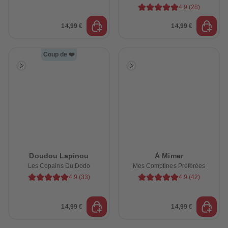
4.9
(
28
)
14,99 €
14,99 €
Coup de ❤️
Doudou Lapinou
À Mimer
Les Copains Du Dodo
Mes Comptines Préférées
4.9
(
33
)
4.9
(
42
)
14,99 €
14,99 €