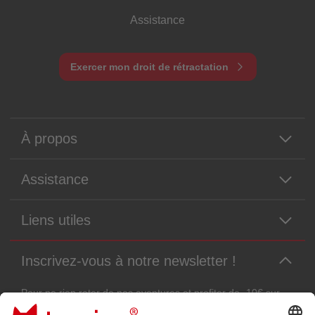
Assistance
Exercer mon droit de rétractation
À propos
Assistance
Liens utiles
Inscrivez-vous à notre newsletter !
Pour ne rien rater de nos aventures et profiter de -10€ sur
votre prochaine commande !