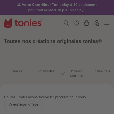
4
4
🕹️
Votre Contrôleur Tonieplay à 1€ seulement
5
5
6
6
pour tout achat d'un jeu Tonieplay
!
7
7
8
8
9
9
10
10
11
11
12
12
13
13
Toutes nos créations originales tonies®
14
14
15
15
16
16
17
17
18
18
19
19
20
20
21
21
Tonies
Nouveautés
tonies®
Tonies-Câlins
22
22
Originals
23
23
24
24
25
25
26
26
27
27
Hourra ! Nous avons trouvé 82 produits pour vous.
28
28
29
29
Filtrer & Trier
30
30
31
31