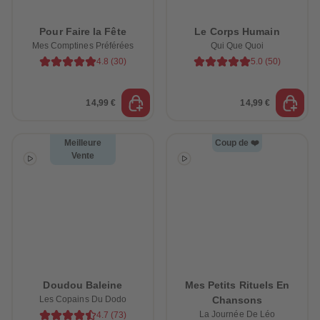
88
88
89
89
90
90
Pour Faire la Fête
Le Corps Humain
91
91
Mes Comptines Préférées
Qui Que Quoi
92
92
93
93
4.8
(
30
)
5.0
(
50
)
94
94
95
95
96
96
14,99 €
14,99 €
97
97
98
98
99
99
99+
99+
Meilleure
Coup de ❤️
Vente
Doudou Baleine
Mes Petits Rituels En
Les Copains Du Dodo
Chansons
La Journée De Léo
4.7
(
73
)