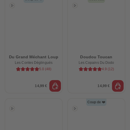
Du Grand Méchant Loup
Doudou Toucan
Les Contes Déglingués
Les Copains Du Dodo
5.0
(
48
)
4.9
(
12
)
14,99 €
14,99 €
Coup de ❤️