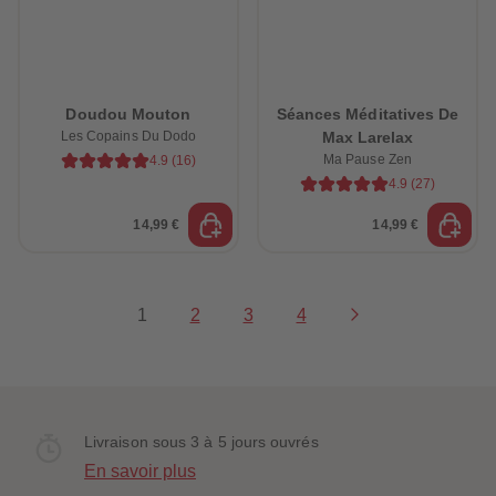
Doudou Mouton
Séances Méditatives De
Les Copains Du Dodo
Max Larelax
Ma Pause Zen
4.9
(
16
)
4.9
(
27
)
14,99 €
14,99 €
1
2
3
4
Livraison sous 3 à 5 jours ouvrés
En savoir plus