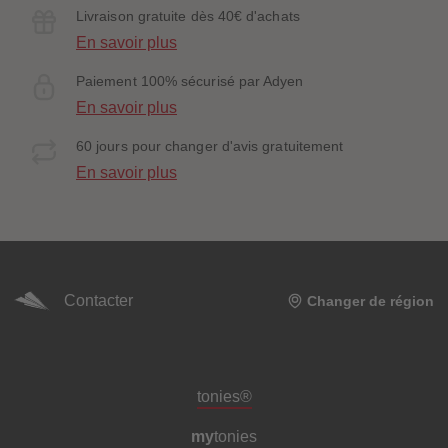
Livraison gratuite dès 40€ d'achats
En savoir plus
Paiement 100% sécurisé par Adyen
En savoir plus
60 jours pour changer d'avis gratuitement
En savoir plus
Contacter
Changer de région
Pied de page de méta-navigation
tonies®
my
tonies