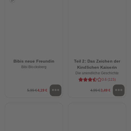
89
89
90
90
91
91
92
92
93
93
94
94
95
95
96
96
97
97
98
98
99
99
99+
99+
Bibis neue Freundin
Teil 2: Das Zeichen der
Bibi Blocksberg
Kindlichen Kaiserin
Die unendliche Geschichte
3.6
(
115
)
5,99 €
4,19 €
4,99 €
3,49 €