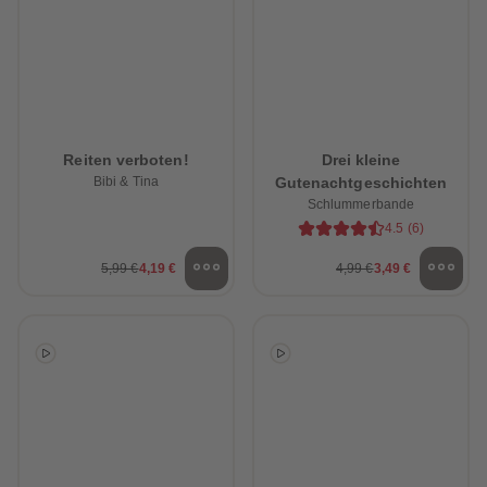
Reiten verboten!
Drei kleine
Bibi & Tina
Gutenachtgeschichten
Schlummerbande
4.5
(
6
)
5,99 €
4,19 €
4,99 €
3,49 €