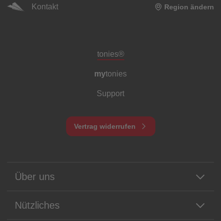
Kontakt
Region ändern
Meta-Navigation Footer
tonies®
my
tonies
Support
Vertrag widerrufen
Über uns
Nützliches