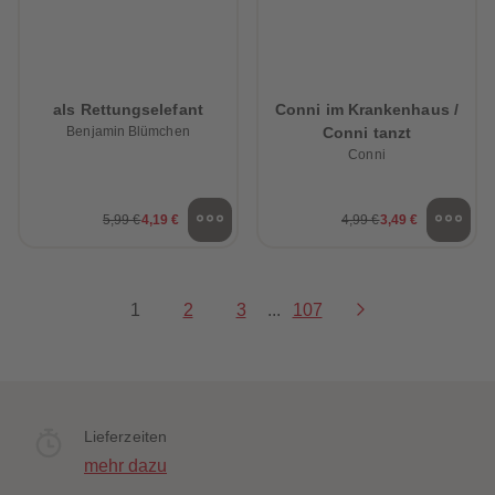
als Rettungselefant
Conni im Krankenhaus /
Benjamin Blümchen
Conni tanzt
Conni
5,99 €
4,19 €
4,99 €
3,49 €
1
2
3
...
107
Lieferzeiten
mehr dazu