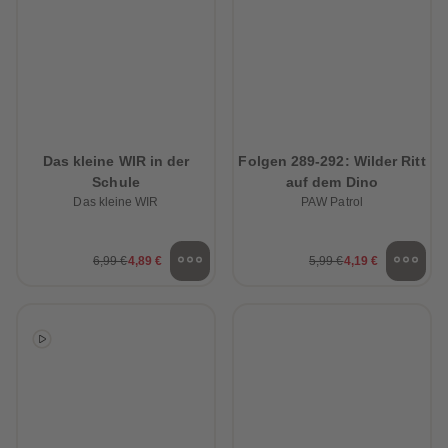
Das kleine WIR in der
Folgen 289-292: Wilder Ritt
Schule
auf dem Dino
Das kleine WIR
PAW Patrol
6,99 €
4,89 €
5,99 €
4,19 €
heiten