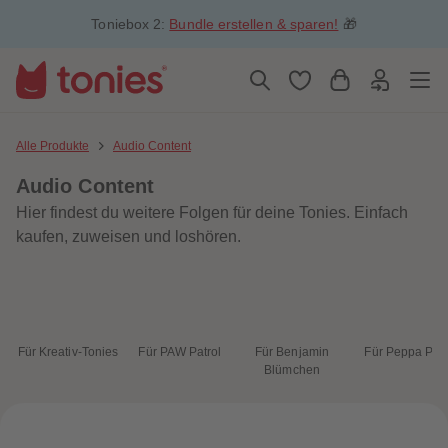
5
5
Toniebox 2:
Bundle erstellen & sparen!
🎁
6
6
7
7
8
8
9
9
10
10
11
11
12
12
13
13
Alle Produkte
Audio Content
14
14
15
15
Audio Content
16
16
17
17
Hier findest du weitere Folgen für deine Tonies. Einfach
18
18
19
19
kaufen, zuweisen und loshören.
20
20
21
21
22
22
23
23
24
24
25
25
26
26
Für Kreativ-Tonies
Für PAW Patrol
Für Benjamin
Für Peppa Pig
27
27
Blümchen
28
28
29
29
30
30
31
31
32
32