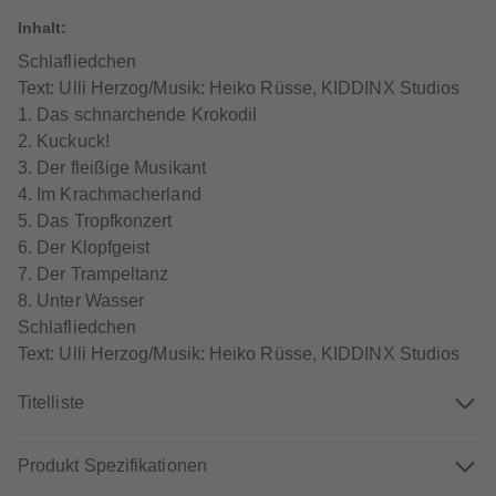
60
60
61
61
Inhalt:
62
62
63
63
Schlafliedchen
64
64
Text: Ulli Herzog/Musik: Heiko Rüsse, KIDDINX Studios
65
65
66
66
1. Das schnarchende Krokodil
67
67
2. Kuckuck!
68
68
69
69
3. Der fleißige Musikant
70
70
4. Im Krachmacherland
71
71
72
72
5. Das Tropfkonzert
73
73
6. Der Klopfgeist
74
74
75
75
7. Der Trampeltanz
76
76
8. Unter Wasser
77
77
78
78
Schlafliedchen
79
79
Text: Ulli Herzog/Musik: Heiko Rüsse, KIDDINX Studios
80
80
81
81
82
82
Titelliste
83
83
84
84
85
85
Produkt Spezifikationen
86
86
87
87