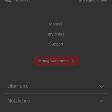
Kontakt
Region ändern
Meta-Navigation Footer
tonies®
my
tonies
Support
Vertrag widerrufen
Über uns
Nützliches