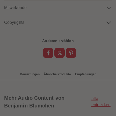
88
88
89
89
Mitwirkende
90
90
91
91
92
92
93
93
Copyrights
94
94
95
95
96
96
97
97
Anderen erzählen
98
98
99
99
99+
99+
Bewertungen
Ähnliche Produkte
Empfehlungen
Mehr
Audio Content von
alle
entdecken
Benjamin Blümchen