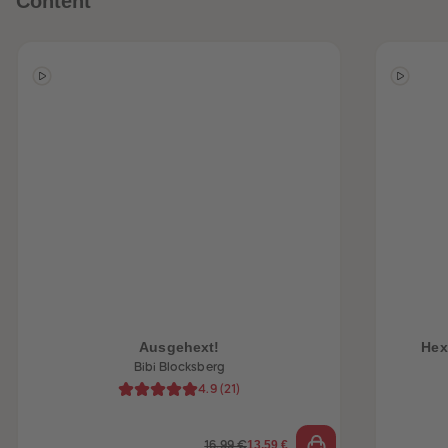
Content
heiten
Ausgehext!
Hex
Bibi Blocksberg
4.9
(
21
)
13,59 €
16,99 €