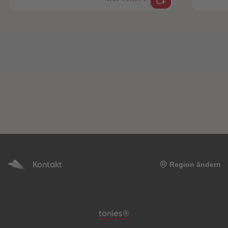
Kontakt
Region ändern
Meta-Navigation Footer
tonies®