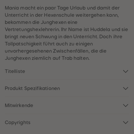
60
60
61
61
Mania macht ein paar Tage Urlaub und damit der
62
62
Unterricht in der Hexenschule weitergehen kann,
63
63
64
64
bekommen die Junghexen eine
65
65
Vertretungshexlehrerin. Ihr Name ist Huddela und sie
66
66
67
67
bringt neuen Schwung in den Unterricht. Doch ihre
68
68
Tollpatschigkeit führt auch zu einigen
69
69
70
70
unvorhergesehenen Zwischenfällen, die die
71
71
Junghexen ziemlich auf Trab halten.
72
72
73
73
74
74
Titelliste
75
75
76
76
77
77
78
78
Produkt Spezifikationen
79
79
80
80
81
81
Mitwirkende
82
82
83
83
84
84
85
85
Copyrights
86
86
87
87