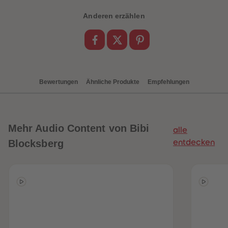
88
88
89
89
Anderen erzählen
90
90
91
91
92
92
93
93
94
94
95
95
96
96
97
97
Bewertungen
Ähnliche Produkte
Empfehlungen
98
98
99
99
99+
99+
Mehr
Audio Content von Bibi
alle
Blocksberg
entdecken