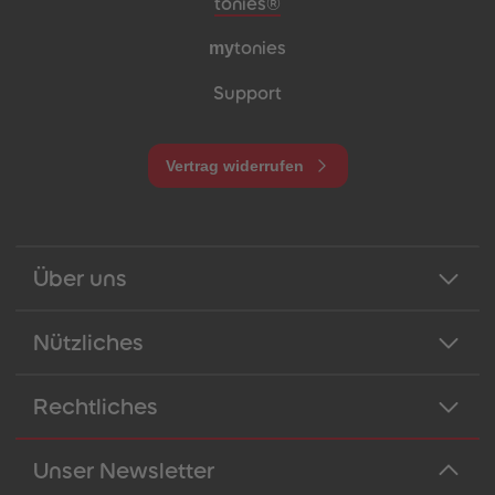
Meta-Navigation Footer
tonies®
my
tonies
Support
Vertrag widerrufen
Über uns
Nützliches
Rechtliches
Unser Newsletter