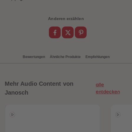
89
89
90
90
91
91
92
92
Anderen erzählen
93
93
94
94
95
95
96
96
97
97
98
98
99
99
99+
99+
Bewertungen
Ähnliche Produkte
Empfehlungen
Mehr
Audio Content von
alle
Janosch
entdecken