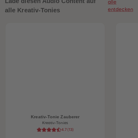
Lade diesen Audio Content auf
alle
alle Kreativ-Tonies
entdecken
heiten
Kreativ-Tonie Zauberer
Kreativ-Tonies
4.7
(
13
)