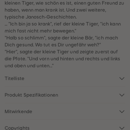
kleinen Tiger, wie schön es ist, einen guten Freund zu
61
61
62
62
haben, wenn man krank ist. Und zwei weitere,
63
63
typische Janosch-Geschichten.
64
64
65
65
... "Ich bin ja so krank", rief der kleine Tiger, "ich kann
66
66
mich fast nicht mehr bewegen."
67
67
68
68
"Halb so schlimm", sagte der kleine Bär, "ich mach
69
69
Dich gesund. Wo tut es Dir ungefähr weh?"
70
70
71
71
"Hier", sagte der kleine Tiger und zeigte zuerst auf
72
72
die Pfote. "Und vorn und hinten und rechts und links
73
73
74
74
und oben und unten..."
75
75
76
76
77
77
Titelliste
78
78
79
79
80
80
Produkt Spezifikationen
81
81
82
82
83
83
84
84
Mitwirkende
85
85
86
86
87
87
Copyrights
88
88