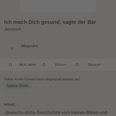
33
33
34
34
35
35
36
36
37
37
Ich mach Dich gesund, sagte der Bär
38
38
39
39
Janosch
40
40
41
41
42
42
43
43
Hörprobe
44
44
45
45
46
46
47
47
48
48
Ab 6 Jahre
53 min+
Deutsch
49
49
50
50
51
51
Dieser Audio Content kann abgespielt werden auf
52
52
53
53
Kreativ-Tonies
54
54
55
55
56
56
57
57
Inhalt:
58
58
59
59
Janoschs dritte Geschichte vom kleinen Bären und
60
60