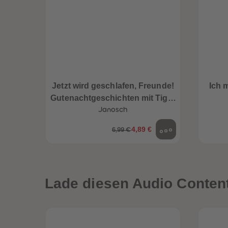
Jetzt wird geschlafen, Freunde!
Ich 
Gutenachtgeschichten mit Tiger
und Bär. Teil 1
Janosch
4,89 €
6,99 €
een
Neuheiten
Lade diesen Audio Content 