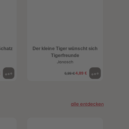
96
96
97
97
98
98
99
99
99+
99+
Schatz
Der kleine Tiger wünscht sich
Jetzt
Tigerfreunde
Guten
Janosch
€
4,89 €
6,99 €
alle entdecken