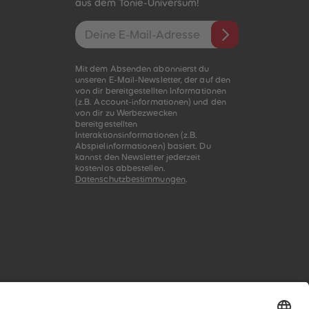
aus dem Tonie-Universum!
E-Mail-Addresse
Mit dem Absenden abonnierst du
unseren E-Mail-Newsletter, der auf den
von dir bereitgestellten Informationen
(z.B. Account-informationen) und den
von dir zu Werbezwecken
bereitgestellten
Interaktionsinformationen (z.B.
Abspielinformationen) basiert. Du
kannst den Newsletter jederzeit
kostenlos abbestellen.
Datenschutzbestimmungen
.