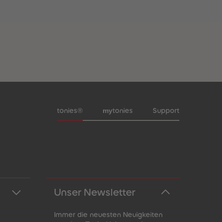
Meta-Navigation Footer
my
tonies®
tonies
Support
Unser Newsletter
Immer die neuesten Neuigkeiten