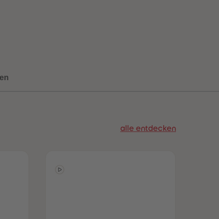
73
73
74
74
75
75
76
76
77
77
78
78
79
79
80
80
en
81
81
82
82
83
83
84
84
85
85
alle entdecken
86
86
87
87
88
88
89
89
90
90
91
91
92
92
93
93
94
94
95
95