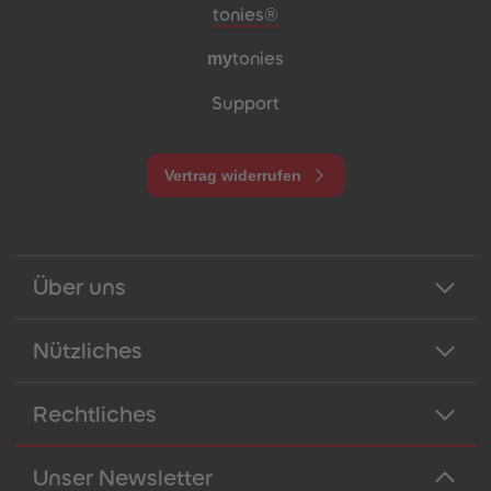
Meta-Navigation Footer
tonies®
my
tonies
Support
Vertrag widerrufen
Über uns
Nützliches
Rechtliches
Unser Newsletter