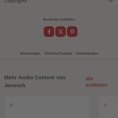
Copyrights
88
88
89
89
90
90
91
91
92
92
Anderen erzählen
93
93
94
94
95
95
96
96
97
97
98
98
99
99
99+
99+
Bewertungen
Ähnliche Produkte
Empfehlungen
Mehr
Audio Content von
alle
Janosch
entdecken