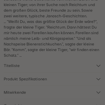
60
60
kleinen Tiger; von ihrer Suche nach Reichtum und
61
61
62
62
dem großen Glück, beste Freunde zu sein. Sowie
63
63
zwei weitere, typische Janosch-Geschichten.
64
64
65
65
... "Weißt Du, was das größte Glück der Erde wäre?",
66
66
fragte der kleine Tiger. "Reichtum. Dann hättest Du
67
67
68
68
mir heute zwei Forellen kaufen können. Forellen sind
69
69
nämlich meine Leib- und Königsspeise." "Und als
70
70
71
71
Nachspeise Bienenstichkuchen.", sagte der kleine
72
72
Bär. "Komm", sagte der kleine Tiger, "wir finden einen
73
73
74
74
Schatz." ...
75
75
76
76
77
77
Titelliste
78
78
79
79
80
80
Produkt Spezifikationen
81
81
82
82
83
83
84
84
Mitwirkende
85
85
86
86
87
87