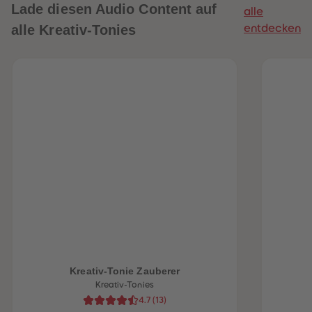
Lade diesen Audio Content auf
alle
alle Kreativ-Tonies
entdecken
heiten
Kreativ-Tonie Zauberer
Kreativ-Tonies
4.7
(
13
)