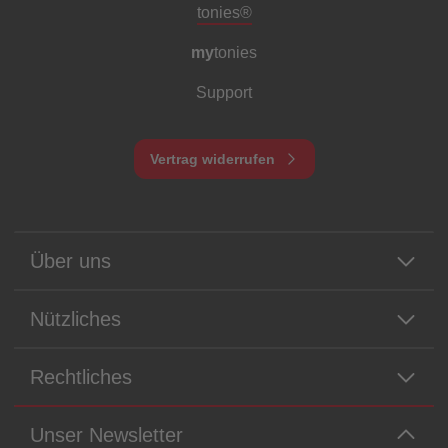
Meta-Navigation Footer
tonies®
my
tonies
Support
Vertrag widerrufen
Über uns
Nützliches
Rechtliches
Unser Newsletter