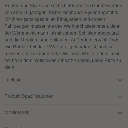
60
60
Rubble und Skye. Die sechs heldenhaften Hunde werden
61
61
62
62
von dem 10-jährigen Technikliebhaber Ryder angeführt.
63
63
Mit ihren ganz speziellen Fähigkeiten und coolen
64
64
65
65
Fahrzeugen müssen sie das Weihnachtsfest retten, denn
66
66
der Weihnachtsmann ist mit seinem Schlitten abgestürzt
67
67
68
68
und die Rentiere sind entlaufen. Außerdem erzählt Ryder,
69
69
wie Rubble Teil der PAW Patrol geworden ist, und sie
70
70
71
71
müssen alle zusammen das Wallross Wallie retten. Immer
72
72
frei nach dem Motto: Kein Einsatz zu groß, keine Pfote zu
73
73
74
74
klein.
75
75
76
76
77
77
Titelliste
78
78
79
79
80
80
Produkt Spezifikationen
81
81
82
82
83
83
84
84
Mitwirkende
85
85
86
86
87
87