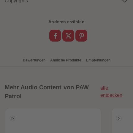
Copyrights
88
88
89
89
90
90
91
91
92
92
Anderen erzählen
93
93
94
94
95
95
96
96
97
97
98
98
99
99
99+
99+
Bewertungen
Ähnliche Produkte
Empfehlungen
Mehr
Audio Content von PAW
alle
entdecken
Patrol