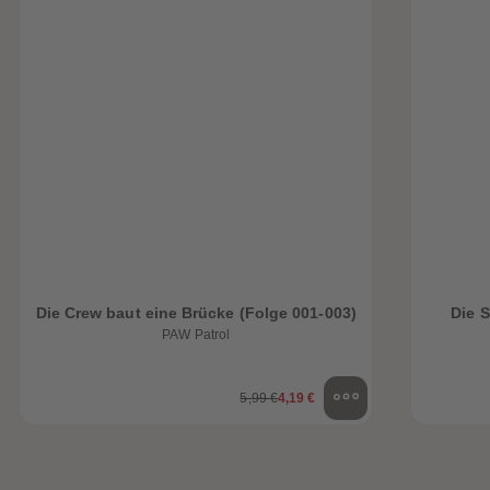
Die Crew baut eine Brücke (Folge 001-003)
Die 
PAW Patrol
5,99 €
4,19 €