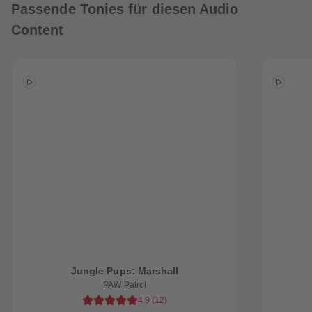
Passende Tonies für diesen Audio
Content
heiten
Jungle Pups: Marshall
PAW Patrol
4.9
(
12
)