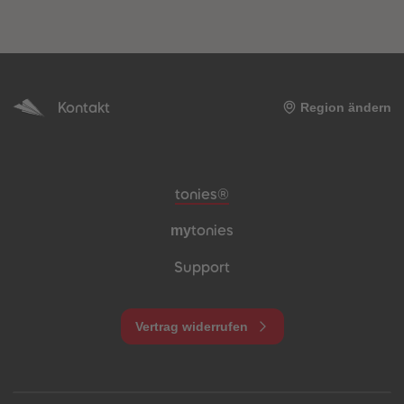
Kontakt
Region ändern
Meta-Navigation Footer
tonies®
my
tonies
Support
Vertrag widerrufen