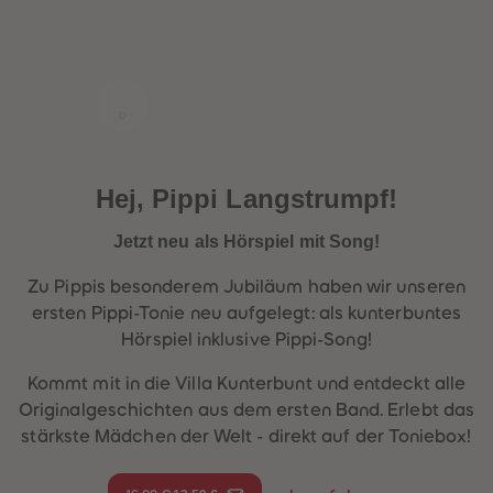
60
60
61
61
62
62
63
63
64
64
65
65
66
66
67
67
68
68
69
69
70
70
Hej, Pippi Langstrumpf!
71
71
72
72
73
73
Jetzt neu als Hörspiel mit Song!
74
74
75
75
Zu Pippis besonderem Jubiläum haben wir unseren
76
76
77
77
ersten Pippi-Tonie neu aufgelegt: als kunterbuntes
78
78
Hörspiel inklusive Pippi-Song!
79
79
80
80
81
81
Kommt mit in die Villa Kunterbunt und entdeckt alle
82
82
Originalgeschichten aus dem ersten Band. Erlebt das
83
83
84
84
stärkste Mädchen der Welt - direkt auf der Toniebox!
85
85
86
86
87
87