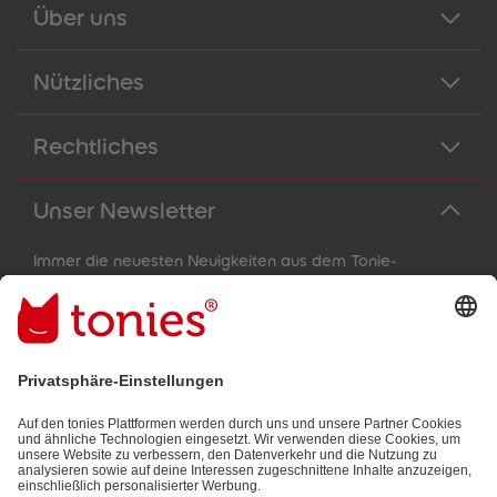
Über uns
Nützliches
Rechtliches
Unser Newsletter
Immer die neuesten Neuigkeiten aus dem Tonie-
Universum!
E-Mail-Addresse
Mit dem Absenden abonnierst du unseren E-Mail-Newsletter, der
auf den von dir bereitgestellten Informationen (z.B. Account-
informationen) und den von dir zu Werbezwecken bereitgestellten
Interaktionsinformationen (z.B. Abspielinformationen) basiert. Du
kannst den Newsletter jederzeit kostenlos abbestellen.
Datenschutzbestimmungen
.