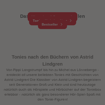
Das könnte dir auch gefallen
Mitmachen & Bewegen
Tonies für jedes Alter
Bestseller
Tonies nach den Büchern von Astrid
Lindgren
Von Pippi Langstrumpf bis hin zu Michel aus Lönneberga -
entdeckt all unsere beliebten Tonies mit Geschichten von
Astrid Lindgren! Die Klassiker von Astrid Lindgren begeistern
seit Generationen Groß und Klein und sind heutzutage
natürlich auch als Hörspiele und Hörbücher auf der Toniebox
erlebbar - natürlich als ganz besonderer Hör-Spiel-Spaß mit
den Tonie-Figuren!