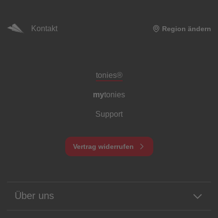
Kontakt
Region ändern
Meta-Navigation Footer
tonies®
my
tonies
Support
Vertrag widerrufen
Über uns