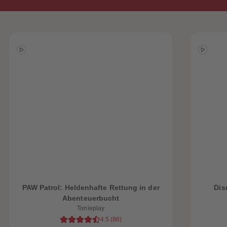
PAW Patrol: Heldenhafte Rettung in der
Dis
Abenteuerbucht
Tonieplay
4.5
(
86
)