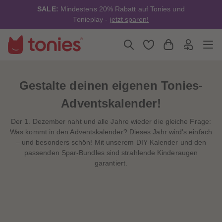
4
4
SALE:
Mindestens 20% Rabatt auf Tonies und
5
5
6
6
Tonieplay -
jetzt sparen!
7
7
8
8
9
9
10
10
11
11
12
12
13
13
14
14
Gestalte deinen eigenen Tonies-
15
15
16
16
Adventskalender!
17
17
18
18
Der 1. Dezember naht und alle Jahre wieder die gleiche Frage:
19
19
20
20
Was kommt in den Adventskalender? Dieses Jahr wird’s einfach
21
21
– und besonders schön! Mit unserem DIY-Kalender und den
22
22
passenden Spar-Bundles sind strahlende Kinderaugen
23
23
24
24
garantiert.
25
25
26
26
27
27
28
28
29
29
30
30
31
31