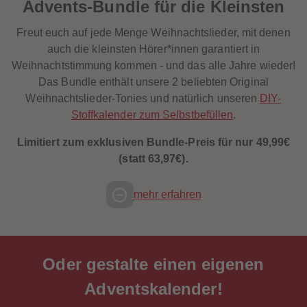
Advents-Bundle für die Kleinsten
88
88
89
89
90
90
Freut euch auf jede Menge Weihnachtslieder, mit denen
91
91
92
92
auch die kleinsten Hörer*innen garantiert in
93
93
Weihnachtstimmung kommen - und das alle Jahre wieder!
94
94
95
95
Das Bundle enthält unsere 2 beliebten Original
96
96
Weihnachtslieder-Tonies und natürlich unseren
DIY-
97
97
98
98
Stoffkalender zum Selbstbefüllen
.
99
99
99+
99+
Limitiert zum exklusiven Bundle-Preis für nur 49,99€
(statt 63,97€).
mehr erfahren
Oder gestalte einen eigenen
Adventskalender!