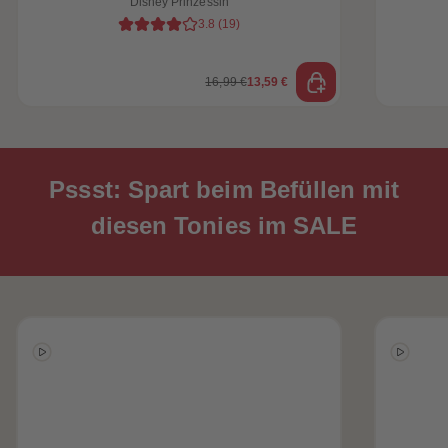
Disney Prinzessin
3.8
(
19
)
16,99 €
13,59 €
Pssst: Spart beim Befüllen mit
diesen Tonies im SALE
heiten