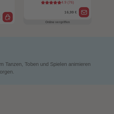
4.9
(
76
)
96
96
97
97
16,99 €
98
98
€
99
99
Online vergriffen
99+
99+
zum Tanzen, Toben und Spielen animieren
orgen.