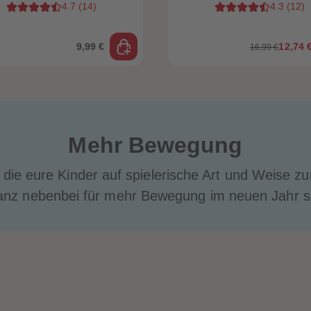
4.7
(
14
)
4.3
(
12
)
9,99 €
12,74 
16,99 €
Mehr Bewegung
, die eure Kinder auf spielerische Art und Weise 
anz nebenbei für mehr Bewegung im neuen Jahr s