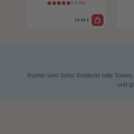
4.9
(
93
)
29,99 €
Runter vom Sofa! Entdeckt tolle Tonies
und g