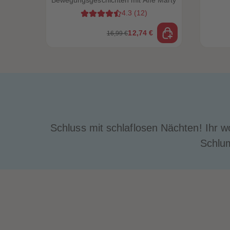
Bewegungsgeschichten mit Affe Marty
Übungen zum Mitspielen
4.3
(
12
)
12,74 €
16,99 €
Schluss mit schlaflosen Nächten! Ihr 
Schlum