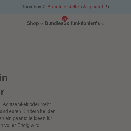
Toniebox 2:
Bundle erstellen & sparen!
🎁
%
Shop
Bundles
So funktioniert's
in
r
, Achtsamkeit oder mehr
h und euren Kindern bei den
n ein paar tolle Ideen für
 voller Erfolg wird!