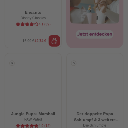
Encanto
Disney Classics
4.1
(
39
)
16,99 €
12,74 €
heiten
Jungle Pups: Marshall
Der doppelte Papa
PAW Patrol
Schlumpf & 3 weitere
schlumpfige Abenteuer
Die Schlümpfe
4.9
(
12
)