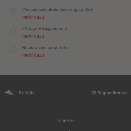
Versandkostenfreie Lieferung ab 25 €
mehr dazu
30 Tage Rückgaberecht
mehr dazu
Retouren immer portofrei
mehr dazu
Kontakt
Region ändern
Meta-Navigation Footer
tonies®