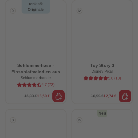
tonies©
Originale
Schlummerhase -
Toy Story 3
Einschlafmelodien aus
Disney Pixar
dem Schlummerwald
Schlummerbande
5.0
(
18
)
4.7
(
72
)
16,99 €
13,59 €
16,99 €
12,74 €
Neu