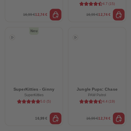
4.7
(
15
)
16,99 €
12,74 €
16,99 €
12,74 €
Neu
SuperKitties - Ginny
Jungle Pups: Chase
SuperKitties
PAW Patrol
5.0
(
5
)
4.4
(
19
)
16,99 €
16,99 €
12,74 €