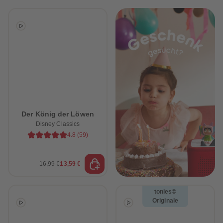
Der König der Löwen
Disney Classics
4.8
(
59
)
16,99 €
13,59 €
tonies©
Originale