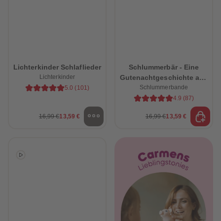
Lichterkinder Schlaflieder
Schlummerbär - Eine
Lichterkinder
Gutenachtgeschichte aus
dem Schlummerwald
Schlummerbande
5.0
(
101
)
4.9
(
87
)
16,99 €
13,59 €
16,99 €
13,59 €