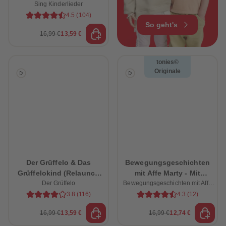
Sing Kinderlieder
Bauernhof
4.5
(
104
)
So geht's
16,99 €
13,59 €
tonies©
Originale
Der Grüffelo & Das
Bewegungsgeschichten
Grüffelokind (Relaunch
mit Affe Marty - Mit
Der Grüffelo
2026)
Bewegungsgeschichten mit Affe
lustigen Übungen zum
Marty
Mitspielen
3.8
(
116
)
4.3
(
12
)
16,99 €
13,59 €
16,99 €
12,74 €