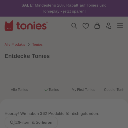
4
4
SALE:
Mindestens 20% Rabatt auf Tonies und
5
5
6
6
Tonieplay -
jetzt sparen!
7
7
8
8
9
9
10
10
11
11
12
12
13
13
Alle Produkte
Tonies
14
14
15
15
Entdecke Tonies
16
16
17
17
18
18
19
19
20
20
21
21
22
22
23
23
Alle Tonies
Tonies
My First Tonies
Cuddle Tonies
24
24
25
25
26
26
27
27
28
28
Hooray! Wir haben 362 Produkte für dich gefunden.
29
29
30
30
Filtern & Sortieren
31
31