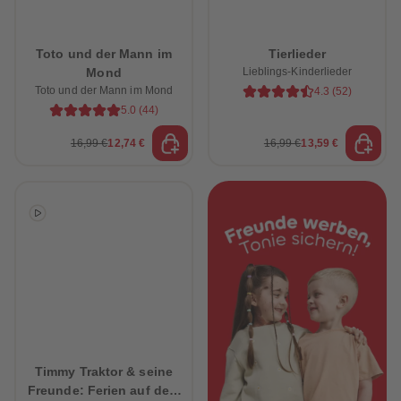
88
88
89
89
90
90
91
91
Toto und der Mann im
Tierlieder
92
92
Mond
Lieblings-Kinderlieder
93
93
94
94
Toto und der Mann im Mond
4.3
(
52
)
95
95
5.0
(
44
)
96
96
97
97
16,99 €
12,74 €
16,99 €
13,59 €
98
98
99
99
99+
99+
Timmy Traktor & seine
Freunde: Ferien auf dem