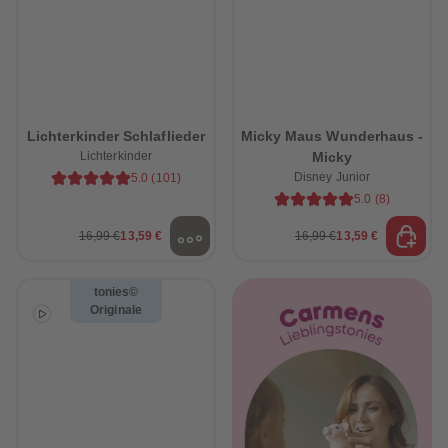
Lichterkinder Schlaflieder
Micky Maus Wunderhaus -
Lichterkinder
Micky
Disney Junior
5.0
(
101
)
5.0
(
8
)
16,99 €
13,59 €
16,99 €
13,59 €
tonies©
Originale