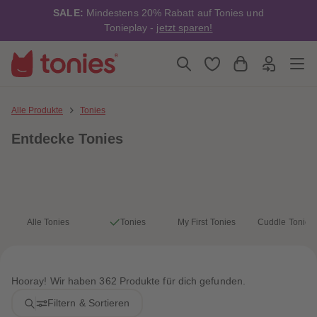
4
4
SALE:
Mindestens 20% Rabatt auf Tonies und
5
5
6
6
Tonieplay -
jetzt sparen!
7
7
8
8
9
9
10
10
11
11
12
12
13
13
Alle Produkte
Tonies
14
14
15
15
Entdecke Tonies
16
16
17
17
18
18
19
19
20
20
21
21
22
22
23
23
Alle Tonies
Tonies
My First Tonies
Cuddle Tonies
24
24
25
25
26
26
27
27
28
28
Hooray! Wir haben 362 Produkte für dich gefunden.
29
29
30
30
Filtern & Sortieren
31
31