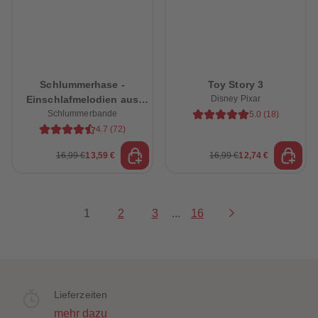
Schlummerhase -
Toy Story 3
Einschlafmelodien aus
Disney Pixar
dem Schlummerwald
Schlummerbande
5.0
(
18
)
4.7
(
72
)
16,99 €
13,59 €
16,99 €
12,74 €
1
2
3
...
16
Lieferzeiten
mehr dazu