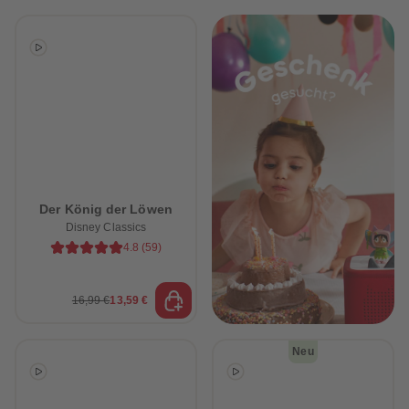
Der König der Löwen
Disney Classics
4.8
(
59
)
16,99 €
13,59 €
Neu