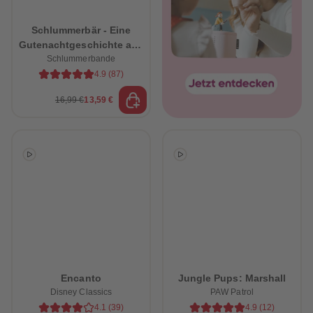
Schlummerbär - Eine
Gutenachtgeschichte aus
dem Schlummerwald
Schlummerbande
4.9
(
87
)
16,99 €
13,59 €
heiten
Encanto
Jungle Pups: Marshall
Disney Classics
PAW Patrol
4.1
(
39
)
4.9
(
12
)