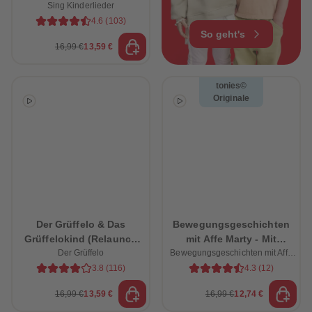
Sing Kinderlieder
Bauernhof
4.6
(
103
)
So geht's
16,99 €
13,59 €
tonies©
Originale
Der Grüffelo & Das
Bewegungsgeschichten
Grüffelokind (Relaunch
mit Affe Marty - Mit
Der Grüffelo
2026)
Bewegungsgeschichten mit Affe
lustigen Übungen zum
Marty
Mitspielen
3.8
(
116
)
4.3
(
12
)
16,99 €
13,59 €
16,99 €
12,74 €