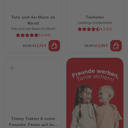
88
88
89
89
90
90
91
91
Toto und der Mann im
Tierlieder
92
92
Mond
Lieblings-Kinderlieder
93
93
94
94
Toto und der Mann im Mond
4.3
(
52
)
95
95
5.0
(
43
)
96
96
97
97
16,99 €
12,74 €
16,99 €
13,59 €
98
98
99
99
99+
99+
Timmy Traktor & seine
Freunde: Ferien auf dem