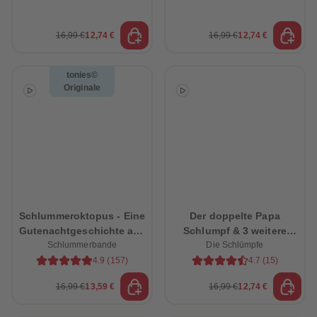
16,99 €
12,74 €
16,99 €
12,74 €
tonies©
Originale
Schlummeroktopus - Eine
Der doppelte Papa
Gutenachtgeschichte aus
Schlumpf & 3 weitere
Schlummerbande
dem Ozean
schlumpfige Abenteuer
Die Schlümpfe
4.9
(
157
)
4.7
(
15
)
16,99 €
13,59 €
16,99 €
12,74 €