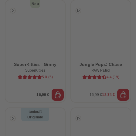
Neu
SuperKitties - Ginny
Jungle Pups: Chase
SuperKitties
PAW Patrol
5.0
(
5
)
4.4
(
19
)
16,99 €
16,99 €
12,74 €
tonies©
Originale