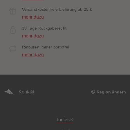
Versandkostenfreie Lieferung ab 25 €
mehr dazu
30 Tage Rückgaberecht
mehr dazu
Retouren immer portofrei
mehr dazu
Kontakt
Region ändern
Meta-Navigation Footer
tonies®