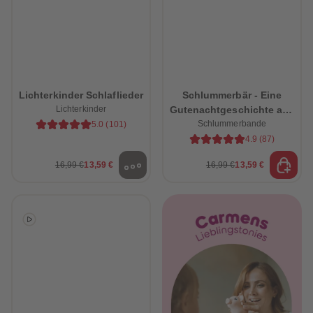
Lichterkinder Schlaflieder
Schlummerbär - Eine
Lichterkinder
Gutenachtgeschichte aus
dem Schlummerwald
Schlummerbande
5.0
(
101
)
4.9
(
87
)
16,99 €
13,59 €
16,99 €
13,59 €