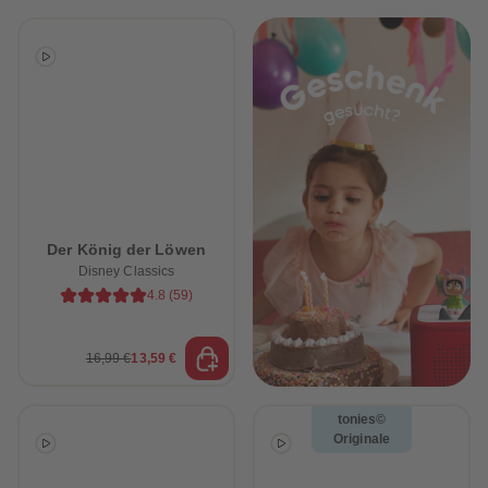
Der König der Löwen
Disney Classics
4.8
(
59
)
16,99 €
13,59 €
tonies©
Originale