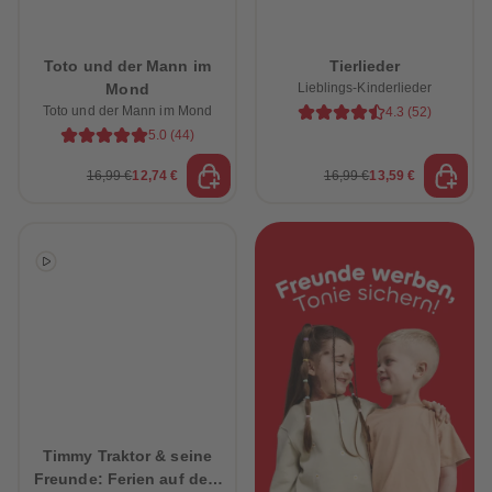
88
88
89
89
90
90
91
91
Toto und der Mann im
Tierlieder
92
92
Mond
Lieblings-Kinderlieder
93
93
94
94
Toto und der Mann im Mond
4.3
(
52
)
95
95
5.0
(
44
)
96
96
97
97
16,99 €
12,74 €
16,99 €
13,59 €
98
98
99
99
99+
99+
Timmy Traktor & seine
Freunde: Ferien auf dem