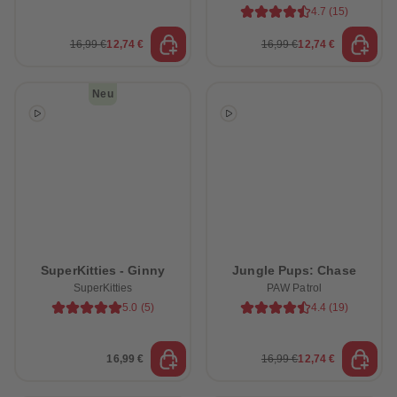
4.7
(
15
)
16,99 €
12,74 €
16,99 €
12,74 €
Neu
SuperKitties - Ginny
Jungle Pups: Chase
SuperKitties
PAW Patrol
5.0
(
5
)
4.4
(
19
)
16,99 €
16,99 €
12,74 €