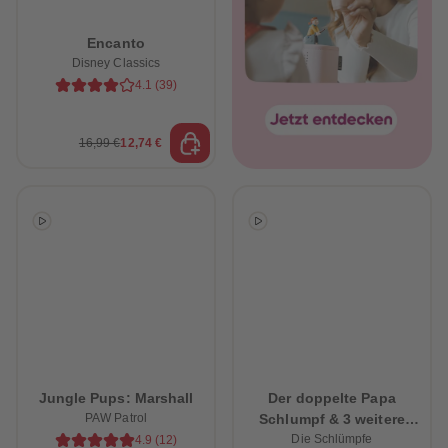
Encanto
Disney Classics
4.1
(
39
)
16,99 €
12,74 €
heiten
Jungle Pups: Marshall
Der doppelte Papa
PAW Patrol
Schlumpf & 3 weitere
schlumpfige Abenteuer
Die Schlümpfe
4.9
(
12
)