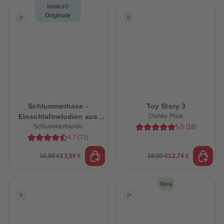
tonies©
Originale
Schlummerhase -
Toy Story 3
Einschlafmelodien aus
Disney Pixar
dem Schlummerwald
Schlummerbande
5.0
(
18
)
4.7
(
72
)
16,99 €
13,59 €
16,99 €
12,74 €
Neu