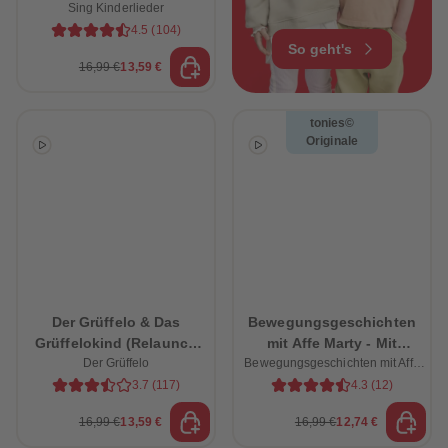
Sing Kinderlieder
Bauernhof
4.5
(
104
)
So geht's
16,99 €
13,59 €
tonies©
Originale
Der Grüffelo & Das
Bewegungsgeschichten
Grüffelokind (Relaunch
mit Affe Marty - Mit
Der Grüffelo
2026)
Bewegungsgeschichten mit Affe
lustigen Übungen zum
Marty
Mitspielen
3.7
(
117
)
4.3
(
12
)
16,99 €
13,59 €
16,99 €
12,74 €