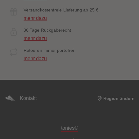
Versandkostenfreie Lieferung ab 25 €
mehr dazu
30 Tage Rückgaberecht
mehr dazu
Retouren immer portofrei
mehr dazu
Kontakt
Region ändern
Meta-Navigation Footer
tonies®