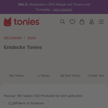
4
4
SALE:
Mindestens 20% Rabatt auf Tonies und
5
5
6
6
Tonieplay -
jetzt sparen!
7
7
8
8
9
9
10
10
11
11
12
12
13
13
Alle Produkte
Tonies
14
14
15
15
Entdecke Tonies
16
16
17
17
18
18
19
19
20
20
21
21
22
22
23
23
Alle Tonies
Tonies
My First Tonies
Cuddle Tonies
24
24
25
25
26
26
27
27
28
28
Hooray! Wir haben 362 Produkte für dich gefunden.
29
29
30
30
Filtern & Sortieren
31
31