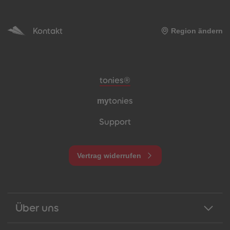
Kontakt
Region ändern
Meta-Navigation Footer
tonies®
my
tonies
Support
Vertrag widerrufen
Über uns