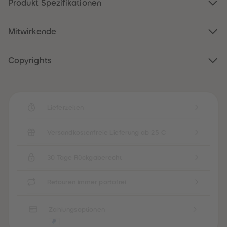
Produkt Spezifikationen
88
88
89
89
90
90
91
91
Mitwirkende
92
92
93
93
94
94
95
95
Copyrights
96
96
97
97
98
98
99
99
99+
99+
Lieferzeiten
Versandkostenfreie Lieferung ab 25 €
30 Tage Rückgaberecht
Retouren immer portofrei
Zahlungsoptionen