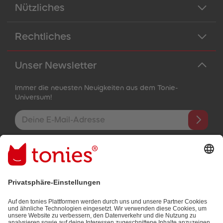
Nützliches
Rechtliches
Unser Newsletter
Immer die neuesten Neuigkeiten aus dem Tonie-
Universum!
E-Mail-Addresse
Mit dem Absenden abonnierst du unseren E-Mail-Newsletter, der
auf den von dir bereitgestellten Informationen (z.B. Account-
informationen) und den von dir zu Werbezwecken bereitgestellten
Interaktionsinformationen (z.B. Abspielinformationen) basiert. Du
kannst den Newsletter jederzeit kostenlos abbestellen.
Datenschutzbestimmungen
.