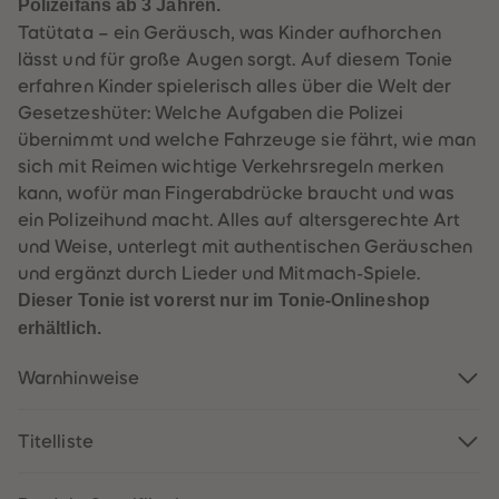
Polizeifans ab 3 Jahren.
60
60
61
61
Tatütata – ein Geräusch, was Kinder aufhorchen
62
62
lässt und für große Augen sorgt. Auf diesem Tonie
63
63
64
64
erfahren Kinder spielerisch alles über die Welt der
65
65
Gesetzeshüter: Welche Aufgaben die Polizei
66
66
67
67
übernimmt und welche Fahrzeuge sie fährt, wie man
68
68
sich mit Reimen wichtige Verkehrsregeln merken
69
69
70
70
kann, wofür man Fingerabdrücke braucht und was
71
71
ein Polizeihund macht. Alles auf altersgerechte Art
72
72
73
73
und Weise, unterlegt mit authentischen Geräuschen
74
74
und ergänzt durch Lieder und Mitmach-Spiele.
75
75
76
76
Dieser Tonie ist vorerst nur im Tonie-Onlineshop
77
77
78
78
erhältlich.
79
79
80
80
Warnhinweise
81
81
82
82
83
83
84
84
Titelliste
85
85
86
86
87
87