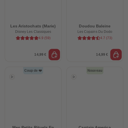
Les Aristochats (Marie)
Doudou Baleine
Disney Les Classiques
Les Copains Du Dodo
4.9
(
59
)
4.7
(
73
)
14,99 €
14,99 €
Coup de ❤️
Nouveau
Mes Petits Rituels En
Captain America