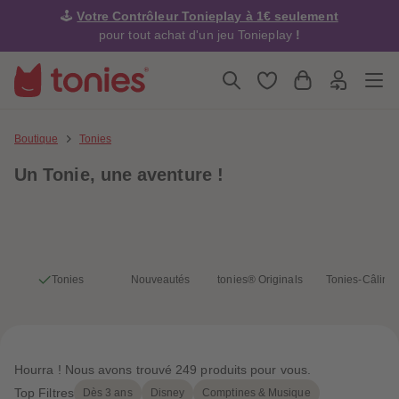
4
4
🕹️
Votre Contrôleur Tonieplay à 1€ seulement
5
5
6
6
pour tout achat d'un jeu Tonieplay
!
7
7
8
8
9
9
10
10
11
11
12
12
13
13
Boutique
Tonies
14
14
15
15
Un Tonie, une
aventure !
16
16
17
17
18
18
19
19
20
20
21
21
22
22
23
23
Tonies
Nouveautés
tonies® Originals
Tonies-Câlins
24
24
25
25
26
26
27
27
28
28
29
29
Hourra ! Nous avons trouvé 249 produits pour vous.
30
30
31
31
Top Filtres
Dès 3 ans
Disney
Comptines & Musique