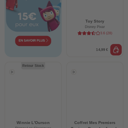
Toy Story
Disney Pixar
3.6
(
28
)
14,99 €
Retour Stock
Winnie L'Ourson
Coffret Mes Premiers