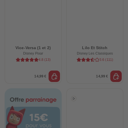
Vice-Versa (1 et 2)
Lilo Et Stitch
Disney Pixar
Disney Les Classiques
4.8
(
13
)
3.6
(
111
)
14,99 €
14,99 €