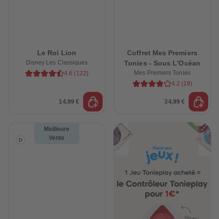
88
88
89
89
90
90
91
91
92
92
93
93
94
94
Le Roi Lion
Coffret Mes Premiers
95
95
Disney Les Classiques
Tonies - Sous L'Océan
96
96
97
97
Mes Premiers Tonies
4.6
(
122
)
98
98
4.2
(
19
)
99
99
99+
99+
14,99 €
34,99 €
Meilleure
Vente