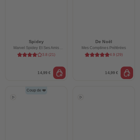
Spidey
De Noël
Marvel Spidey Et Ses Amis
Mes Comptines Préférées
Extraordinaires
3.8
(
21
)
4.9
(
29
)
14,99 €
14,99 €
Coup de ❤️