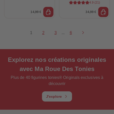
4.9
(
21
)
14,99 €
34,99 €
1
2
3
...
6
Explorez
nos créations originales
avec Ma Roue Des Tonies
Plus de 40 figurines tonies® Originals exclusives à
découvrir
J'explore