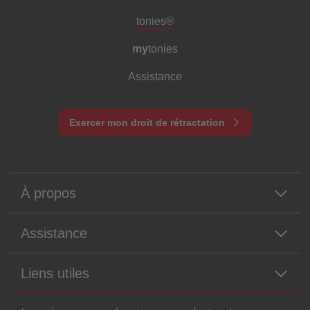
Pied de page de méta-navigation
tonies®
my
tonies
Assistance
Exercer mon droit de rétractation
À propos
Assistance
Liens utiles