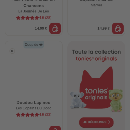
Chansons
Marvel
La Journée De Léo
4.9
(
28
)
14,99 €
14,99 €
Coup de ❤️
Doudou Lapinou
Les Copains Du Dodo
4.9
(
33
)