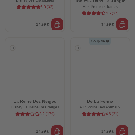
Disney Les Classiques
Tonies - Dans La Jungle
Mes Premiers Tonies
5.0
(
32
)
4.5
(
37
)
14,99 €
34,99 €
Coup de ❤️
La Reine Des Neiges
De La Ferme
Disney La Reine Des Neiges
À L'Écoute Des Animaux
3.2
(
179
)
4.6
(
31
)
e-trottez avec nos
ssoires !
14,99 €
14,99 €